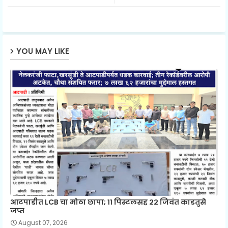
ter
ats
ap
YOU MAY LIKE
p
आटपाडीत LCB चा मोठा छापा; ११ पिस्टलसह २२ जिवंत काडतुसे
जप्त
August 07, 2026