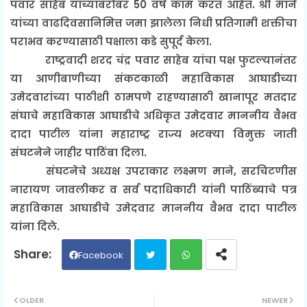
पवार साहेब यांच्याबरोबर 50 वर्ष काम करत आहेत. श्री माने
यांच्या वाढदिवसानिमित्त जमा झालेला निधी प्रतिगामी शक्तीचा
पराभव करण्यासाठी पक्षाला कडे सुपूर्द केला.
राष्ट्रवादी शरद चंद्र पवार साहेब यांचा पक्ष फुटल्यानंतर
या आणीबाणीच्या संकटकाळी महाविकास आघाडीच्या
उमेदवारांच्या पाठीशी ठामपणे राहण्यासाठी खानापूर मतदार
संघाचे महाविकास आघाडीचे अधिकृत उमेदवार माननीय वैभव
दादा पाटील यांना महाराष्ट्र राज्य भटक्या विमुक्त जाती
संघटनेने जाहीर पाठिंबा दिला.
संघटनेचे अध्यक्ष उपराकार लक्ष्मण माने, सरचिटणीस
नारायण जावलीकर व सर्व पदाधिकारी यांनी पाठिंब्याचे पत्र
महाविकास आघाडीचे उमेदवार माननीय वैभव दादा पाटील
यांना दिले.
Facebook
Twit
Wh
OLDER
NEWER