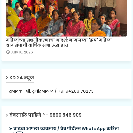
महिलांच्या सक्षमीकरणाचा आदर्श; नागजच्या 'झेप' महिला
ग्रामसंघाची वार्षिक सभा उत्साहात
July 16, 2026
KD 24 न्यूज
संपादक : श्री. सुधीर पाटील / +९१ ९४२०६ ७६२७३
वेबसाईट पाहिजे ? - 9890 546 909
➤ वाढवा आपला व्यवसाय / वेब पोर्टल्स Whats App करिता