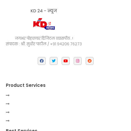
KD 24 - न्यूज
जगभर पोहचणारं डिजिटल व्यासपीठ..!
संपादक : श्री. सुधीर पाटील / +९१ ९४२०६ ७६२७३
Product Services
Best Services