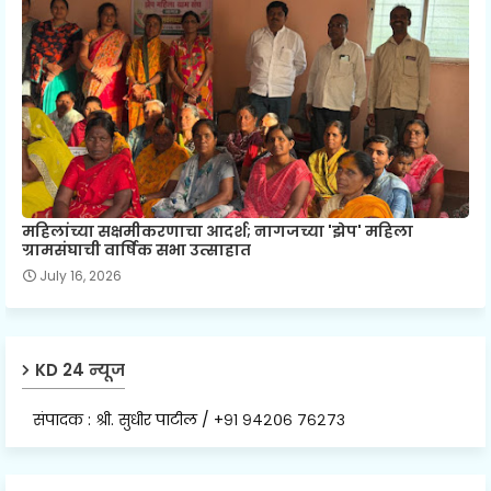
महिलांच्या सक्षमीकरणाचा आदर्श; नागजच्या 'झेप' महिला
ग्रामसंघाची वार्षिक सभा उत्साहात
July 16, 2026
KD 24 न्यूज
संपादक : श्री. सुधीर पाटील / +९१ ९४२०६ ७६२७३