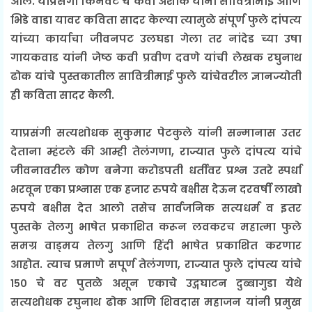
आले. याप्रसंगी किनवट चे कवी अशोक यांनी सावित्रीमाई आणि
भिडे वाडा यावर कविता सादर केल्या त्यामुळे संपूर्ण फुले दांपत्य
यांच्या कार्याचा जीवनपट उलघडा गेला तर नांदेड च्या उषा
गायकवाड यांनी जेष्ठ कवी प्रवीण दवणे यांची लेखक रघुनाथ
ढोक यांचे पुस्तकातील सावित्रीमाई फुले यांचेवरील ज्ञानज्योती
ही कविता सादर केली.
याप्रसंगी सत्यशोधक सुकुमार पेटकुले यांनी सन्मानास उतर
देताना म्हंटले की आम्ही तेलंगणा, राज्यात फुले दांपत्य यांचे
जीवनावरील कोण बनेगा करोडपती धर्तीवर प्रश्न उतरे स्पर्धा
भरवून एका प्रश्नास एक हजार रुपये बक्षीस देऊन दरवर्षी लाखो
रुपये बक्षीस देत आलो तसेच सार्वजनिक सत्यधर्म व इतर
पुस्तके तेलगु भाषेत प्रकाशित करून लवकरच महात्मा फुले
समग्र वाड्मय तेलगु आणि हिंदी भाषेत प्रकाशित करणार
आहोत. त्याच प्रमाणे सपूर्ण तेलंगणा, राज्यात फुले दांपत्य यांचे
१५० चे वर पुतळे असून एकाचे उद्गघाटन दुब्बागुडा येथे
सत्यशोधक रघुनाथ ढोक आणि शिवदास महाजन यांनी प्रमुख