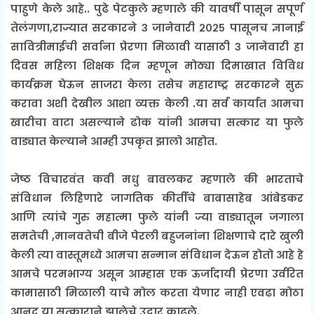
पाहुणे केले आहे.. पुढे पेटकुले म्हणाले की यावर्षी पासून सपूर्ण
तेलंगणा,राज्यात सरकारने ३ जानेवारी २०२५ पासूनच ज्ञानाई
सावित्रीमाईची सर्वाना प्रेरणा मिळावी यासाठी ३ जानेवारी हा
दिवस महिला शिक्षक दिन म्हणून मोठ्या दिमाखात विविध
कार्यक्रम घेऊन साजरा केला तसेच महाराष्ट्र सरकारने सुरु
करावा अशी देखील आशा व्यक्त केली .या सर्व कार्यात आमचा
खारीचा वाटा असल्याने ढोक यांनी आमचा सत्कार या फुले
वाड्यात केल्याने आम्ही उपकृत झालो आहोत.
जेष्ठ विचारवंत कवी मधु बावलकर म्हणाले की भारताचे
संविधान लिहिणारे जागतिक कीर्तीचे बाबासाहेब आंबेडकर
आणि त्यांचे गुरु महात्मा फुले यांनी ज्या वाड्यातून जगाला
समतेची ,मानवतेची बीजे पेरली बहुजनांना शिक्षणाचे दारे खुली
केली त्या वास्तूमध्ये आमचा सन्मान संविधान देऊन होतो आहे हे
आमचे परमभाग्य असून आम्हास एक ऊर्जादायी प्रेरणा उर्वरित
कामासाठी मिळाली याचे मोल करता येणार नाही एवढा मोठा
आनद या सत्काराने झालेचे उद्गार काढले.