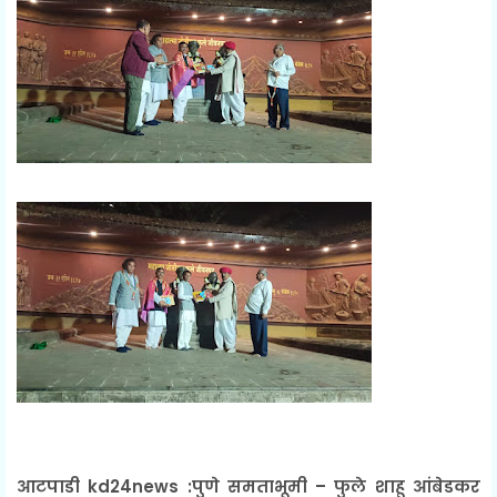
आटपाडी kd24news :पुणे समताभूमी – फुले शाहू आंबेडकर