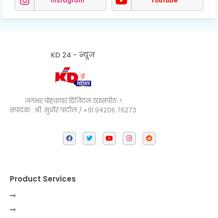
Instagram
Youtube
KD 24 - न्यूज
जगभर पोहचणारं डिजिटल व्यासपीठ..!
संपादक : श्री. सुधीर पाटील / +९१ ९४२०६ ७६२७३
Product Services