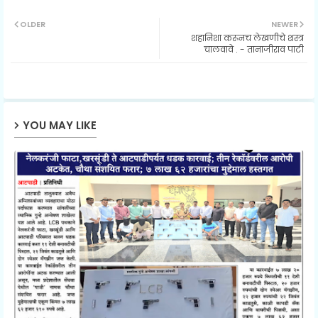
Twit
Wh
OLDER
NEWER
शहानिशा करूनच लेखणीचे शस्त्र
ter
ats
चालवावे . - तानाजीराव पाटी
ap
p
YOU MAY LIKE