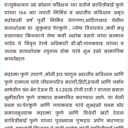
एज्युकेशनल अंड सोशल फौंडेशन च्या वतीने सावित्रीबाई फुले
यांच्या १९४ व्या जयंती निमित्त वं भारतीय संविधान अमृत
महोसत्वी वर्ष पुर्ती निमित्त तेलंगणा,आदिलाबाद येथील
सत्यशोधक प्रा .सुकुमार पेटकुले , ज्येष्ठ विचारवंत ,कवी मधु
बावलकर किनवटचे जेष्ठ कवी अशोक वसाटे यांचा सन्मान
नांदेड चे निवृत्त रेल्वे अधिकारी बी.व्ही.गायकवाड यांच्या व
अध्यक्ष सत्यशोधक रघुनाथ ढोक यांचे शुभ हस्ते सामाजिक
कार्याबद्दल
महात्मा फुले उपरणे ,मोती हार घालून भारतीय संविधान आणि
फुले दाम्पत्य यांचे जीवनचरित्र मराठी,हिंदी,इंग्रजी आणि जर्मन
भाषेतील ग्रंथ भेट देऊन दि. 5.1.2025 रोजी रात्री 7 वाजता समता
भूमीवरील फुले वाड्यात सन्मानित करण्यात आले. या वेळी
प्रथम प्रा.पेटकुले आणि गायकवाड यांचे शुभहस्ते प्रथम थोर
समाजसुधारक महात्मा फुले आणि विधेची खरी देवता
सावित्रीमाई फुले यांच्या पुतळ्यास पुष्पहार अर्पण करण्यात