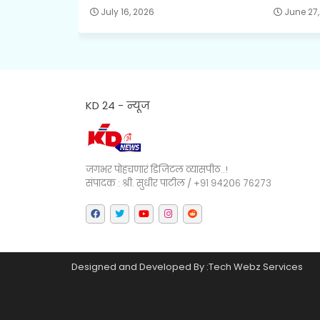
July 16, 2026
June 27,
KD 24 - न्यूज
जगभर पोहचणारं डिजिटल व्यासपीठ..!
संपादक : श्री. सुधीर पाटील / +९१ ९४२०६ ७६२७३
Designed and Developed By :Tech Webz Services