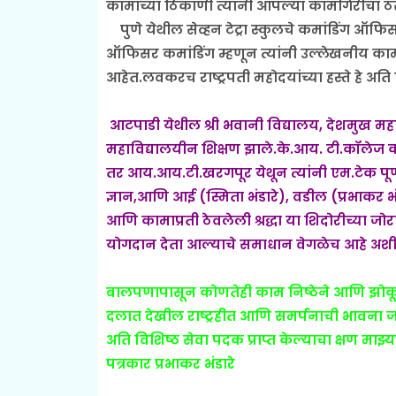
कामाच्या ठिकाणी त्यांनी आपल्या कामगिरीचा 
पुणे येथील सेव्हन टेट्रा स्कुलचे कमांडिंग ऑ
ऑफिसर कमांडिंग म्हणून त्यांनी उल्लेखनीय काम
आहेत.लवकरच राष्ट्रपती महोदयांच्या हस्ते हे अति 
आटपाडी येथील श्री भवानी विद्यालय, देशमुख महा
महाविद्यालयीन शिक्षण झाले.के.आय. टी.कॉलेज को
तर आय.आय.टी.खरगपूर येथून त्यांनी एम.टेक पूर्ण
ज्ञान,आणि आई (स्मिता भंडारे), वडील (प्रभाकर भंडा
आणि कामाप्रती ठेवलेली श्रद्धा या शिदोरीच्या ज
योगदान देता आल्याचे समाधान वेगळेच आहे अशी प्र
बालपणापासून कोणतेही काम निष्ठेने आणि झोकू
दलात देखील राष्ट्रहीत आणि समर्पनाची भावना जो
अति विशिष्ठ सेवा पदक प्राप्त केल्याचा क्षण माझ्या
पत्रकार प्रभाकर भंडारे