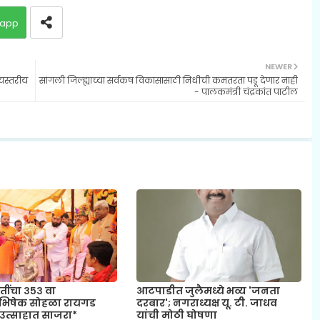
app
NEWER
्यस्तरीय
सांगली जिल्ह्याच्या सर्वंकष विकासासाठी निधीची कमतरता पडू देणार नाही
- पालकमंत्री चंद्रकांत पाटील
तींचा ३५३ वा
आटपाडीत जुलैमध्ये भव्य 'जनता
ाभिषेक सोहळा रायगड
दरबार'; नगराध्यक्ष यू. टी. जाधव
उत्साहात साजरा*
यांची मोठी घोषणा