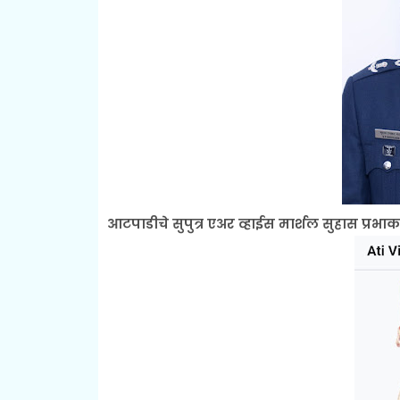
आटपाडीचे सुपुत्र एअर व्हाईस मार्शल सुहास प्रभाक