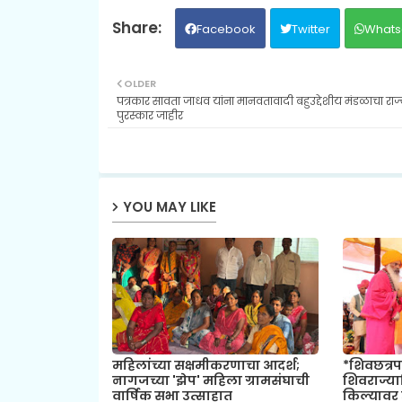
Facebook
Twitter
Whats
OLDER
पत्रकार सावता जाधव यांना मानवतावादी बहुउद्देशीय मंडळाचा राज
पुरस्कार जाहीर
YOU MAY LIKE
महिलांच्या सक्षमीकरणाचा आदर्श;
*शिवछत्रप
नागजच्या 'झेप' महिला ग्रामसंघाची
शिवराज्य
वार्षिक सभा उत्साहात
किल्यावर 