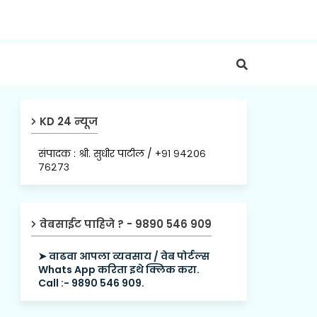
KD 24 न्यूज
संपादक : श्री. सुधीर पाटील / +९१ ९४२०६
७६२७३
वेबसाईट पाहिजे ? - 9890 546 909
➤ वाढवा आपला व्यवसाय / वेब पोर्टल्स
Whats App करिता इथे क्लिक करा.
Call :- 9890 546 909.