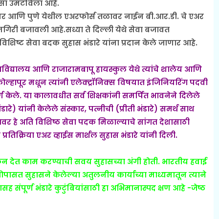
ठसा उमटविला आहे.
फिसर आणि पुणे येथील एअरफोर्स तळावर नाईन बी.आर.डी. चे एअर
गिरी बजावली आहे.सध्या ते दिल्ली येथे सेवा बजावत
विशिष्ट सेवा बदक सुहास भंडारे यांना प्रदान केले जाणार आहे.
विद्यालय आणि राजारामबापू हायस्कुल येथे त्यांचे शालेय आणि
ल्हापूर मधून त्यांनी एलेक्ट्रॉनिक्स विषयात इंजिनियरिंग पदवी
 केले. या कालावधीत सर्व शिक्षकांनी समर्पित भावनेने दिलेले
रे) यांनी केलेले संस्कार, पत्नीची (प्रीती भंडारे) समर्थ साथ
ोरावर हे अति विशिष्ठ सेवा पदक मिळाल्याचे सांगत देशासाठी
तिक्रिया एअर व्हाईस मार्शल सुहास भंडारे यांनी दिली.
न देत काम करण्याची सवय सुहासच्या अंगी होती. भारतीय हवाई
पासत सुहासने केलेल्या अतुलनीय कार्याच्या माध्यमातून त्याने
सह संपूर्ण भंडारे कुटुंबियांसाठी हा अभिमानास्पद क्षण आहे -जेष्ठ