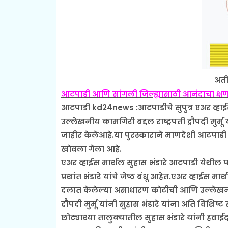
अती
आटपाडी आणि सांगली जिल्ह्यासाठी आनंदाचा क्ष
आटपाडी kd24news :आटपाडीचे सुपुत्र एअर व्हाई
उल्लेखनीय कामगिरी बद्दल राष्ट्रपती द्रौपदी मुर्मू
जाहीर केलेआहे.या पुरस्काराने माणदेशी आटपाडी त
खोवला गेला आहे.
एअर व्हाईस मार्शल सुहास भंडारे आटपाडी येथील पत्रका
प्रशांत भंडारे यांचे जेष्ठ बंधू आहेत.एअर व्हाईस मा
दलात केलेल्या असाधारण कोटीची आणि उल्लेखनीय 
द्रौपदी मुर्मू यांनी सुहास भंडारे यांना अति विशिष
छोट्याश्या तालुक्यातील सुहास भंडारे यांनी हवाई