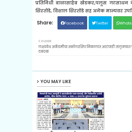
प्रतिनिधी बाळासाहेब खेडकर,पलूस गटसाधन के
शिरतोडे, विशाल शिरतोडे सह अनेक मान्यवर उपस्
Facebook
Twitter
Whats
OLDER
लक्ष्यवेध अकॅडमीचा स्कॉलरशिप निकालात आटपाडी तालुक्यात पु
दबदबा
YOU MAY LIKE