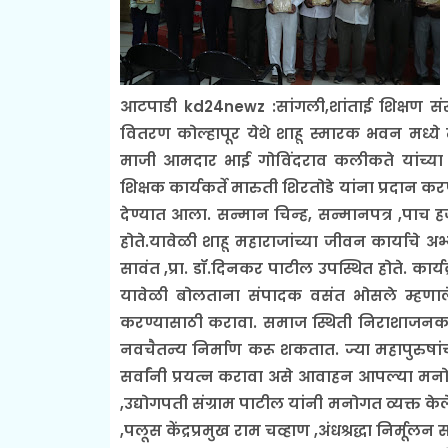
आटपाडी kd24newz :सांगली,शांताई शिक्षण संस्था क
वितरण कोल्हापूर येथे शाहू स्मारक भवन मध्ये 
माजी आमदार भाई गोविंदराव कलीकते यांच्या 
शिक्षक कार्यकर्ते मारुती शिरतोडे यांना प्रदान कर
देण्यात आला. सन्मान चिन्ह, सन्मानपत्र ,पाच हज
होते.यावेळी शाहू महाराजांच्या जीवन कार्याचे 
सावंत ,प्रा. डॉ.दिनकर पाटील उपस्थित होते. कार्यक
यावेळी बोलताना संपादक वसंत भोसले म्हण
करण्यासाठी करावा. समाज स्थिती निराशाजनक
नवचैतन्य निर्माण करू शकतात. ज्या महापुरुषांच्य
सर्वांनी प्रयत्न करावा असे आवाहन आपल्या मनो
,उद्योगपती संग्राम पाटील यांनी मनोगत व्यक्त केल
,पलूस केंद्रप्रमुख राम चव्हाण ,अंधश्रद्धा निर्म