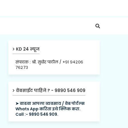
KD 24 न्यूज
संपादक : श्री. सुधीर पाटील / +९१ ९४२०६
७६२७३
वेबसाईट पाहिजे ? - 9890 546 909
➤ वाढवा आपला व्यवसाय / वेब पोर्टल्स
Whats App करिता इथे क्लिक करा.
Call :- 9890 546 909.