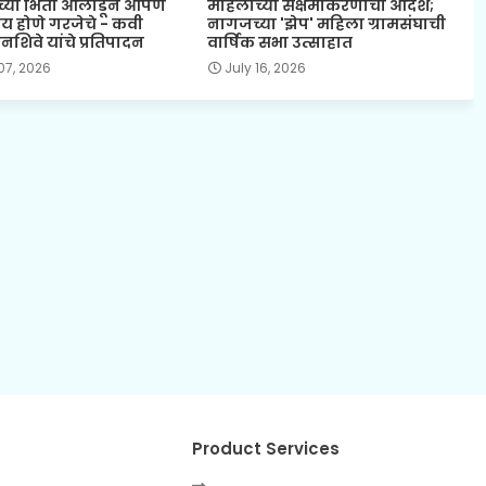
च्या भिंती ओलांडून आपण
महिलांच्या सक्षमीकरणाचा आदर्श;
ीय होणे गरजेचे - कवी
नागजच्या 'झेप' महिला ग्रामसंघाची
शिवे यांचे प्रतिपादन
वार्षिक सभा उत्साहात
07, 2026
July 16, 2026
Product Services