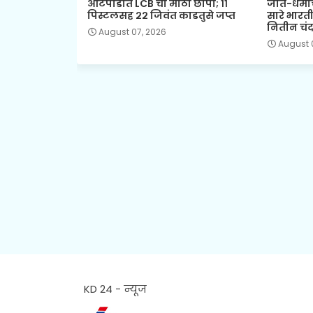
आटपाडीत LCB चा मोठा छापा; ११
जात-धर्मा
पिस्टलसह २२ जिवंत काडतुसे जप्त
सारे भारत
नितीन चंदन
August 07, 2026
August 
KD 24 - न्यूज