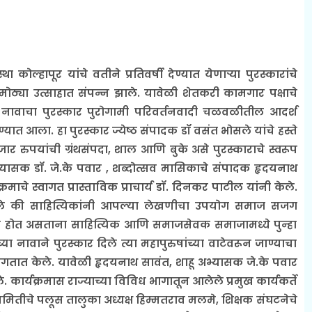
ोल्हापूर यांचे वतीने प्रतिवर्षी देण्यात येणाऱ्या पुरस्कारांचे
मोठ्या उत्साहात संपन्न झाले. यावेळी शेतकरी कामगार पक्षाचे
नावाचा पुरस्कार पुरोगामी परिवर्तनवादी चळवळीतील आदर्श
ण्यात आला. हा पुरस्कार ज्येष्ठ संपादक डॉ वसंत भोसले यांचे हस्ते
ार रुपयांची ग्रंथसंपदा, शाल आणि बुके असे पुरस्काराचे स्वरूप
अभ्यासक डॉ. जे.के पवार , शब्दोत्सव मासिकाचे संपादक हृदयनाथ
्रमाचे स्वागत प्रास्ताविक प्राचार्य डॉ. दिनकर पाटील यांनी केले.
ाले की साहित्यिकांनी आपल्या लेखणीचा उपयोग समाज सजग
 होत असताना साहित्यिक आणि समाजसेवक समाजामध्ये पुन्हा
ा नावाने पुरस्कार दिले त्या महापुरुषांच्या वाटेवरून जाण्याचा
गतात केले. यावेळी हृदयनाथ सावंत, शाहू अभ्यासक जे.के पवार
े. कार्यक्रमास राज्याच्या विविध भागातून आलेले प्रमुख कार्यकर्ते
ूलन समितीचे पलूस तालुका अध्यक्ष हिम्मतराव मलमे, शिक्षक संघटनेचे