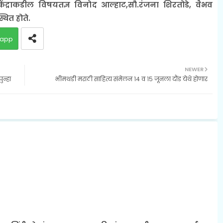
ंद्राकडील विषयतज्ञ विनोद आल्हाट,सौ.रंजना शिरतोडे, वैभव
थित होते.
app
NEWER
न्हा
भीमथडी मराठी साहित्य संमेलन १४ व १५ जूनला दौंड येथे होणार