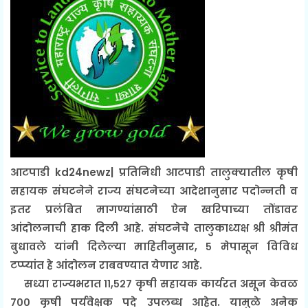
आटपाडी kd24newz| प्रतिनिधी आटपाडी तालुक्यातील कृषी
सहायक संघटनेने राज्य संघटनेच्या आदेशानुसार पदोन्नती व
इतर प्रलंबित मागण्यांसाठी ऐन खरिपाच्या तोंडावर
आंदोलनाची हाक दिली आहे. संघटनेचे तालुकाध्यक्ष श्री श्रीमंत
बुधावले यांनी दिलेल्या माहितीनुसार, ५ मेपासून विविध
टप्प्यांत हे आंदोलन राबवण्यात येणार आहे.
सध्या राज्यभरात ११,५२७ कृषी सहायक कार्यरत असून केवळ
७०० कृषी पर्यवेक्षक पदे उपलब्ध आहेत. यामुळे अनेक