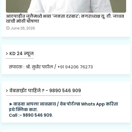
आटपाडीत जुलैमध्ये भव्य 'जनता दरबार'; नगराध्यक्ष यू. टी. जाधव
यांची मोठी घोषणा
June 26, 2026
KD 24 न्यूज
संपादक : श्री. सुधीर पाटील / +९१ ९४२०६ ७६२७३
वेबसाईट पाहिजे ? - 9890 546 909
➤ वाढवा आपला व्यवसाय / वेब पोर्टल्स Whats App करिता
इथे क्लिक करा.
Call :- 9890 546 909.