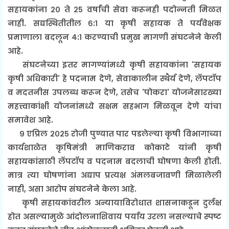
सहायकांना २० ते २५ वर्षांची सेवा करूनही पदोन्नती मिळत
नाही. सद्यस्थितीतील ६:१ या कृषी सहायक ते पर्यवेक्षक
प्रमाणाला बदलून ४:१ करण्याची प्रमुख मागणी संघटनेने केली
आहे.
संघटनेच्या इतर मागण्यांमध्ये कृषी सहायकांना 'सहायक
कृषी अधिकारी' हे पदनाम देणे, सेवाकालीन स्थैर्य देणे, लॅपटॉप
व मदतनीस उपलब्ध करून देणे, तसेच 'पोकरा' योजनेसारख्या
महत्त्वाकांक्षी योजनांमध्ये सक्षम सहभाग मिळवून देणे यांचा
समावेश आहे.
९ एप्रिल २०२५ रोजी पुण्यात पार पडलेल्या कृषी विभागाच्या
कार्यशाळेत कृषिमंत्री माणिकराव कोकाटे यांनी कृषी
सहायकांसाठी लॅपटॉप व पदनाम बदलाची घोषणा केली होती.
मात्र त्या घोषणांना अद्याप प्रत्यक्ष अंमलबजावणी मिळालेली
नाही, असा आरोप संघटनेने केला आहे.
कृषी सहायकांवरील अन्यायाविरोधात शासनाकडून दुर्लक्ष
होत असल्यामुळे आंदोलनाशिवाय पर्याय उरला नसल्याचे स्पष्ट