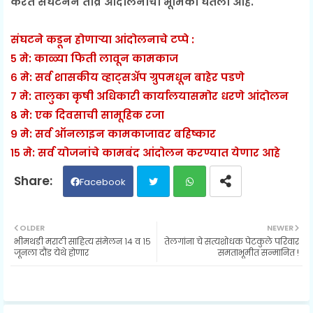
करत संघटनेने तीव्र आंदोलनाची भूमिका घेतली आहे.
संघटने कडून होणाऱ्या आंदोलनाचे टप्पे :
५ मे: काळ्या फिती लावून कामकाज
६ मे: सर्व शासकीय व्हाट्सअ‍ॅप ग्रुपमधून बाहेर पडणे
७ मे: तालुका कृषी अधिकारी कार्यालयासमोर धरणे आंदोलन
८ मे: एक दिवसाची सामूहिक रजा
९ मे: सर्व ऑनलाइन कामकाजावर बहिष्कार
१५ मे: सर्व योजनांचे कामबंद आंदोलन करण्यात येणार आहे
Facebook
Twit
Wh
OLDER
NEWER
भीमथडी मराठी साहित्य संमेलन १४ व १५
तेलगांना चे सत्यशोधक पेटकुले परिवार
ter
ats
जूनला दौंड येथे होणार
समताभूमीत सन्मानित !
ap
p