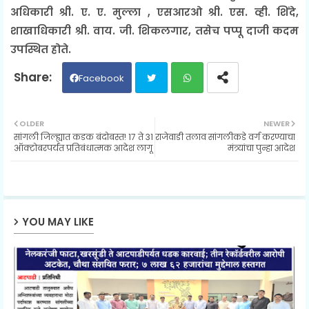
अधिकारी श्री. ए. ए. मुल्ला , एसआरओ श्री. एस. व्ही. शिंदे,
शाखाधिकारी श्री. वाय. जी. शिकलगार, तसेच पप्पू दाजी कदम
उपस्थित होते.
Facebook
Twit
Wh
OLDER
NEWER
सांगली जिल्ह्यात कडक बंदोबस्त! 17 ते 31
राजेवाडी तलाव सांगलीकडे वर्ग करण्याचा
ter
ats
ऑक्टोबरपर्यंत प्रतिबंधात्मक आदेश लागू
मंत्र्यांचा पुन्हा आदेश
ap
p
YOU MAY LIKE