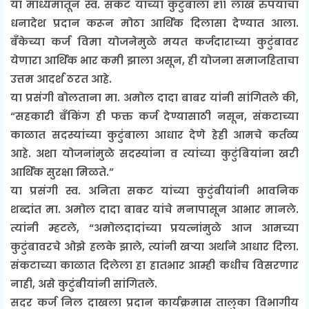
या माध्यमातून स्व. सकट यांच्या कुटुंबाला ₹११ लाख रुपयांचा
धनादेश प्रदान करून मोठा आर्थिक दिलासा देण्यात आला.
बँकेच्या कर्ज विमा योजनेमुळे मयत कर्जदाराच्या कुटुंबावर
येणारा आर्थिक भार कमी झाला असून, ही योजना समाजहिताचा
उत्तम आदर्श ठरत आहे.
या प्रसंगी बोलताना मा. अमोल दादा बाबर यांनी सांगितले की,
“सहकारी बँकिंग ही फक्त कर्ज देण्यासाठी नसून, संकटाच्या
काळात सदस्यांच्या कुटुंबाला आधार देणे हेही आमचे कर्तव्य
आहे. अशा योजनांमुळे सदस्यांना व त्यांच्या कुटुंबियांना खरी
आर्थिक सुरक्षा मिळते.”
या प्रसंगी स्व. अनिता सकट यांच्या कुटुंबीयांनी भावनिक
शब्दांत मा. अमोल दादा बाबर यांचे मनापासून आभार मानले.
त्यांनी म्हटले, “अमोलदादांच्या प्रयत्नांमुळे आज आमच्या
कुटुंबावरचे ओझे हलके झाले, त्यांनी खऱ्या अर्थाने आधार दिला.
संकटाच्या काळात दिलेला हा हातभार आम्ही कधीच विसरणार
नाही, असे कुटुंबीयांनी सांगितले.
सदर कर्ज निल दाखला प्रदान कार्यक्रमास तालुका विभागीय