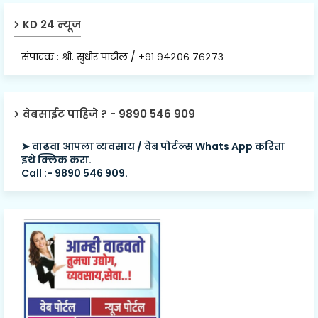
KD 24 न्यूज
संपादक : श्री. सुधीर पाटील / +९१ ९४२०६ ७६२७३
वेबसाईट पाहिजे ? - 9890 546 909
➤ वाढवा आपला व्यवसाय / वेब पोर्टल्स Whats App करिता
इथे क्लिक करा.
Call :- 9890 546 909.