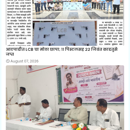
आटपाडीत LCB चा मोठा छापा; ११ पिस्टलसह २२ जिवंत काडतुसे
जप्त
August 07, 2026