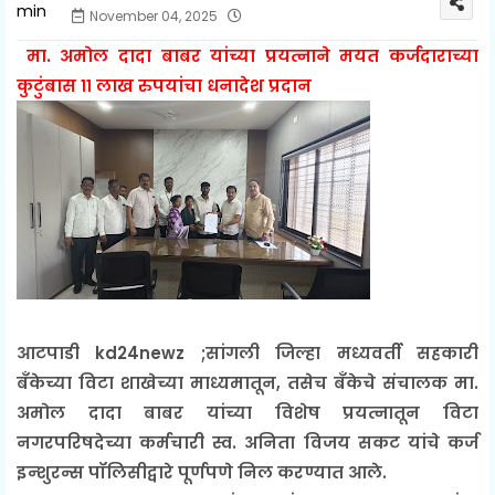
November 04, 2025
मा. अमोल दादा बाबर यांच्या प्रयत्नाने मयत कर्जदाराच्या
कुटुंबास ११ लाख रुपयांचा धनादेश प्रदान
आटपाडी kd24newz ;सांगली जिल्हा मध्यवर्ती सहकारी
बँकेच्या विटा शाखेच्या माध्यमातून, तसेच बँकेचे संचालक मा.
अमोल दादा बाबर यांच्या विशेष प्रयत्नातून विटा
नगरपरिषदेच्या कर्मचारी स्व. अनिता विजय सकट यांचे कर्ज
इन्शुरन्स पॉलिसीद्वारे पूर्णपणे निल करण्यात आले.