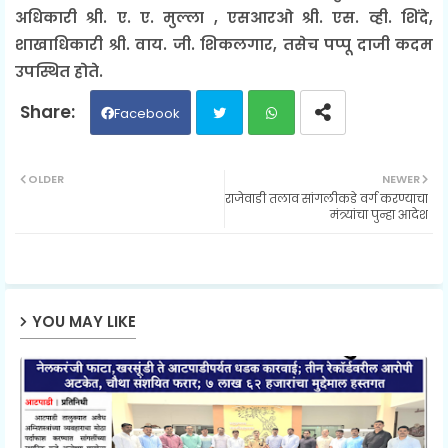
अधिकारी श्री. ए. ए. मुल्ला , एसआरओ श्री. एस. व्ही. शिंदे,
शाखाधिकारी श्री. वाय. जी. शिकलगार, तसेच पप्पू दाजी कदम
उपस्थित होते.
Facebook
Twit
Wh
OLDER
NEWER
राजेवाडी तलाव सांगलीकडे वर्ग करण्याचा
ter
ats
मंत्र्यांचा पुन्हा आदेश
ap
p
YOU MAY LIKE