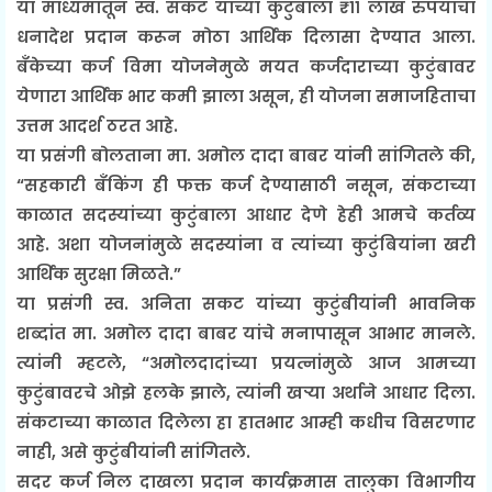
या माध्यमातून स्व. सकट यांच्या कुटुंबाला ₹११ लाख रुपयांचा
धनादेश प्रदान करून मोठा आर्थिक दिलासा देण्यात आला.
बँकेच्या कर्ज विमा योजनेमुळे मयत कर्जदाराच्या कुटुंबावर
येणारा आर्थिक भार कमी झाला असून, ही योजना समाजहिताचा
उत्तम आदर्श ठरत आहे.
या प्रसंगी बोलताना मा. अमोल दादा बाबर यांनी सांगितले की,
“सहकारी बँकिंग ही फक्त कर्ज देण्यासाठी नसून, संकटाच्या
काळात सदस्यांच्या कुटुंबाला आधार देणे हेही आमचे कर्तव्य
आहे. अशा योजनांमुळे सदस्यांना व त्यांच्या कुटुंबियांना खरी
आर्थिक सुरक्षा मिळते.”
या प्रसंगी स्व. अनिता सकट यांच्या कुटुंबीयांनी भावनिक
शब्दांत मा. अमोल दादा बाबर यांचे मनापासून आभार मानले.
त्यांनी म्हटले, “अमोलदादांच्या प्रयत्नांमुळे आज आमच्या
कुटुंबावरचे ओझे हलके झाले, त्यांनी खऱ्या अर्थाने आधार दिला.
संकटाच्या काळात दिलेला हा हातभार आम्ही कधीच विसरणार
नाही, असे कुटुंबीयांनी सांगितले.
सदर कर्ज निल दाखला प्रदान कार्यक्रमास तालुका विभागीय