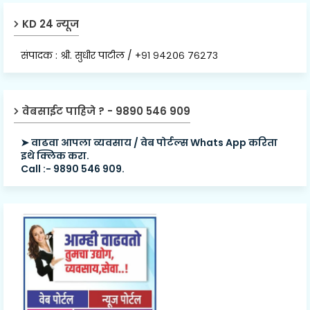
KD 24 न्यूज
संपादक : श्री. सुधीर पाटील / +९१ ९४२०६ ७६२७३
वेबसाईट पाहिजे ? - 9890 546 909
➤ वाढवा आपला व्यवसाय / वेब पोर्टल्स Whats App करिता
इथे क्लिक करा.
Call :- 9890 546 909.