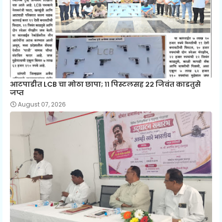
आटपाडीत LCB चा मोठा छापा; ११ पिस्टलसह २२ जिवंत काडतुसे
जप्त
August 07, 2026