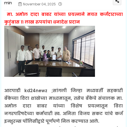
November 04, 2025
मा. अमोल दादा बाबर यांच्या प्रयत्नाने मयत कर्जदाराच्या
कुटुंबास ११ लाख रुपयांचा धनादेश प्रदान
आटपाडी kd24newz ;सांगली जिल्हा मध्यवर्ती सहकारी
बँकेच्या विटा शाखेच्या माध्यमातून, तसेच बँकेचे संचालक मा.
अमोल दादा बाबर यांच्या विशेष प्रयत्नातून विटा
नगरपरिषदेच्या कर्मचारी स्व. अनिता विजय सकट यांचे कर्ज
इन्शुरन्स पॉलिसीद्वारे पूर्णपणे निल करण्यात आले.