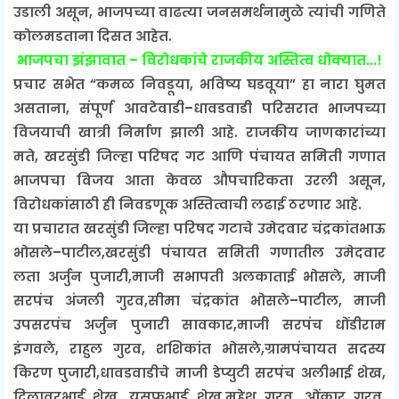
उडाली असून, भाजपच्या वाढत्या जनसमर्थनामुळे त्यांची गणिते
कोलमडताना दिसत आहेत.
भाजपचा झंझावात – विरोधकांचे राजकीय अस्तित्व धोक्यात...!
प्रचार सभेत “कमळ निवडूया, भविष्य घडवूया” हा नारा घुमत
असताना, संपूर्ण आवटेवाडी–धावडवाडी परिसरात भाजपच्या
विजयाची खात्री निर्माण झाली आहे. राजकीय जाणकारांच्या
मते, खरसुंडी जिल्हा परिषद गट आणि पंचायत समिती गणात
भाजपचा विजय आता केवळ औपचारिकता उरली असून,
विरोधकांसाठी ही निवडणूक अस्तित्वाची लढाई ठरणार आहे.
या प्रचारात खरसुंडी जिल्हा परिषद गटाचे उमेदवार चंद्रकांतभाऊ
भोसले–पाटील,खरसुंडी पंचायत समिती गणातील उमेदवार
लता अर्जुन पुजारी,माजी सभापती अलकाताई भोसले, माजी
सरपंच अंजली गुरव,सीमा चंद्रकांत भोसले–पाटील, माजी
उपसरपंच अर्जुन पुजारी सावकार,माजी सरपंच धोंडीराम
इंगवले, राहुल गुरव, शशिकांत भोसले,ग्रामपंचायत सदस्य
किरण पुजारी,धावडवाडीचे माजी डेप्युटी सरपंच अलीभाई शेख,
दिलावरभाई शेख, युसुफभाई शेख,महेश गुरव, ओंकार गुरव,