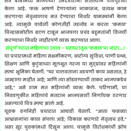
सर्व बाबींमध्ये भाजपच्या उमेदवारांनी सातत्याने पाठपुरावा
केला आहे. फक्त भाषणे देणाऱ्यांना नाकारून, प्रत्यक्ष काम
करणाऱ्या नेतृत्वालाच मत देण्याचा निर्धार ग्रामस्थांनी केला
आहे. त्यामुळे यावेळी कोणतीही तडजोड न करता ‘कमळ’
चिन्हासमोरील बटण दाबून भाजपला प्रचंड बहुमतांनी विजयी
करण्याचा निर्धार जाहीरपणे व्यक्त करण्यात आला.
संपूर्ण गटात महिलांचा उठाव – घराघरांतून ‘कमळ’चा नारा....!
या प्रचारामध्ये महिला सक्षमीकरण, आरोग्य सुविधा, पाणी प्रश्न,
शिक्षण आणि कुटुंबाच्या मूलभूत गरजा या मुद्द्यांवर महिलांनी
स्पष्ट भूमिका घेतली. “घर चालवताना अडचणी काय असतात, हे
आम्हाला माहीत आहे; आणि त्या सोडवण्याची ताकद भाजपकडेच
आहे,” असे ठाम मत महिलांनी व्यक्त केले. परिणामी, या
निवडणुकीत महिलांचे मतदान भाजपसाठी निर्णायक ठरणार
असल्याचे चित्र स्पष्ट झाले आहे.
यूवक वर्गानेही प्रचारात आघाडी घेतली. “आता फसव्या
आश्वासनांचा काळ संपला आहे; विकास करणारे नेतृत्वच हवे,”
असा सूर युवकांमध्ये दिसून आला. यामुळे विरोधकांची झोप