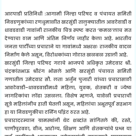
आटपाडी प्रतिनिधी :आगामी जिल्हा परिषद व पंचायत समिती
निवडणुकांच्या रणधुमाळीत खरसुंडी तालुक्यातील आवटेवाडी व
धावडवाडी गावांनी राजकीय चित्र स्पष्ट करत ‘कमळ’लाच मत
देण्याचा ठाम आणि अंतिम निर्णय जाहीर केला आहे. भारतीय
जनता पार्टीच्या प्रचाराने या गावांमध्ये अक्षरशः राजकीय वादळ
निर्माण केले असून, विरोधकांच्या गोटात खळबळ उडाली आहे.
खरसुंडी जिल्हा परिषद गटाचे भाजपचे अधिकृत उमेदवार श्री.
चंद्रकांतभाऊ श्रीरंग भोसले आणि खरसुंडी पंचायत समिती
गणातील उमेदवार सौ. लता अर्जुन पुजारी यांच्या प्रचारासाठी
आवटेवाडी–धावडवाडीमध्ये महिला, युवक, शेतकरी व ज्येष्ठ
नागरिकांचा लोंढा उसळला. विशेष म्हणजे, यावेळी प्रचाराची
सूत्रे महिलांनीच हाती घेतली असून, महिलांचा अभूतपूर्व सहभाग
हा या निवडणुकीचा टर्निंग पॉइंट ठरत आहे.
प्रचारादरम्यान ग्रामस्थांनी थेट शब्दांत सांगितले की, रस्ते,
पाणीपुरवठा, वीज, आरोग्य, शिक्षण आणि शेतकऱ्यांचे प्रश्न या