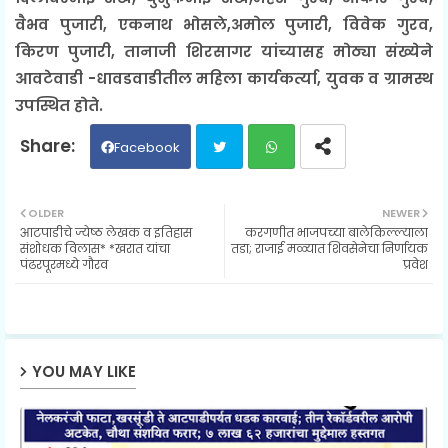
वैभव पुजारी, एकनाथ भोसले,अमोल पुजारी, विवेक गुरव,
किरण पुजारी, तानाजी शिरसागर यांच्यासह मोठ्या संख्येने
आवटेवाडी -धावडवाडीतील महिला कार्यकर्त्या, युवक व ग्रामस्थ
उपस्थित होते.
Facebook
Twit
Wh
OLDER
NEWER
आटपाडीचे ज्येष्ठ लेखक व इतिहास
करगणीत भाजपच्या बालेकिल्ल्याला
ter
ats
संशोधक विलास* *खरात यांचा
तडा; राजाई मळ्यात शिवसेनेचा निर्णायक
पंढरपूरमध्ये गौरव
प्रवेश
ap
p
YOU MAY LIKE