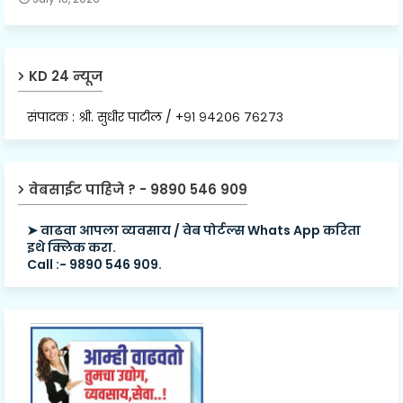
KD 24 न्यूज
संपादक : श्री. सुधीर पाटील / +९१ ९४२०६ ७६२७३
वेबसाईट पाहिजे ? - 9890 546 909
➤ वाढवा आपला व्यवसाय / वेब पोर्टल्स Whats App करिता
इथे क्लिक करा.
Call :- 9890 546 909.