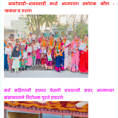
आवटेवाडी–धावडवाडी मध्ये भाजपाला स्फोटक कौल :
‘कमळ’च ठरलं!
सर्व महिलांनी हातात घेतली प्रचाराची सत्ता; भाजपच्या
झंझावाताने विरोधक पुरते हादरले