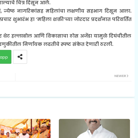
्याचे चित्र दिसून आले.
री, ज्येष्ठ नागरिकांसह महिलांचा लक्षणीय सहभाग दिसून आला.
्रचार शुभारंभ हा ‘महिला शक्ती’च्या जोरदार प्रदर्शनात परिवर्तित
र थेट हल्लाबोल आणि विकासाचा ठोस अजेंडा यामुळे दिघंचीतील
वडणुकीतील निर्णायक लढतीचे स्पष्ट संकेत देणारी ठरली.
app
NEWER