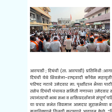
आटपाडी ; दिघंची (ता. आटपाडी) प्रतिनिधी :आगा
दिघंची येथे शिवसेना–राष्ट्रवादी काँग्रेस महायुत
परिषद गटाचे उमेदवार मा. पृथ्वीराज भैय्या पा
तसेच दिघंची पंचायत समिती गणाच्या उमेदवार सौ.
त्यानंतरची भव्य सभा व शक्तिप्रदर्शनाने संपूर्
या प्रचार सभेत विद्यमान आमदार सुहासभैय्या बा
मताधिक्याने विजयी करण्याचे आवाहन केले. “