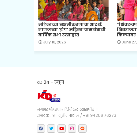
महिलांच्या सक्षमीकरणाचा आदर्श;
*शिवछत्रप
नागजच्या 'झेप' महिला ग्रामसंघाची
शिवराज्य
वार्षिक सभा उत्साहात
किल्यावर 
July 16, 2026
June 27,
KD 24 - न्यूज
जगभर पोहचणारं डिजिटल व्यासपीठ..!
संपादक : श्री. सुधीर पाटील / +९१ ९४२०६ ७६२७३