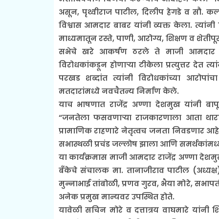
असून, पृथ्वीराज पाटील, दिलीप हेगडे व सौ. क
विश्वास आमदार बाबर यांनी व्यक्त केला. त्यांनी
माध्यमातून रस्ते, पाणी, आरोग्य, शिक्षण व शेती
सभेचे खरे आकर्षण ठरले ते माजी आमदार र
विरोधकांकडून होणाऱ्या टीकेला प्रत्युत्तर देत 
परखड शब्दांत त्यांनी विरोधकांच्या आरोपांचा 
मतदारांमध्ये नवचैतन्य निर्माण केले.
याच भाषणात राजेंद्र अण्णा देशमुख यांनी बाप
“जनतेला फसवणाऱ्या राजकारणाला आता थारा
प्रामाणिक राहणारे नेतृत्वच जनता निवडणार आहे,
सभास्थळी प्रचंड जल्लोष झाला आणि समर्थकांमध्य
या कार्यक्रमास माजी आमदार राजेंद्र अण्णा देशम
बँकेचे संचालक मा. तानाजीराव पाटील (अध्यक्
मुन्नाभाई तांबोळी, प्रणव गुरव, भैया मोरे, सभाप
अनेक प्रमुख मान्यवर उपस्थित होते.
यावेळी सचिन मोरे व दत्तात्रय वाघमारे यांनी 