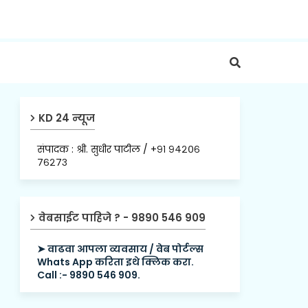
KD 24 न्यूज
संपादक : श्री. सुधीर पाटील / +९१ ९४२०६
७६२७३
वेबसाईट पाहिजे ? - 9890 546 909
➤ वाढवा आपला व्यवसाय / वेब पोर्टल्स
Whats App करिता इथे क्लिक करा.
Call :- 9890 546 909.