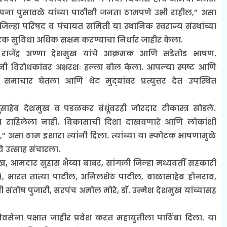
ल्पना पुसावळे यांच्या पाठीशी जनता ठामपणे उभी राहील,” असा
 जिल्हा परिषद व पंचायत समिती या स्थानिक स्वराज्य संस्थांच्या
पूरक सुविधा अधिक सक्षम करण्याचा निर्धार जाहीर केला.
ाजेंद्र अण्णा देशमुख यांचे आक्रमक आणि सडेतोड भाषण.
त्यांनी विरोधकांवर अक्षरशः हल्ला बोल केला. आपल्या स्पष्ट आणि
समाचार घेतला आणि थेट मुद्द्यांवर प्रत्युत्तर देत उपस्थित
ूसाहेब देशमुख व पडळकर बंधूंवरही जोरदार टीकास्त्र सोडले.
 राहिलेला नाही. विकासाची दिशा दाखवणारे आणि लोकांशी
” असा ठाम इशारा त्यांनी दिला. त्यांच्या या स्फोटक भाषणामुळे
े उत्साह संचारला.
ुख, आमदार सुहास भैय्या बाबर, सांगली जिल्हा मध्यवर्ती सहकारी
ष), भारत तात्या पाटील, अनिलशेठ पाटील, बाळासाहेब होनराव,
ती संतोष पुजारी, सरपंच अमोल मोरे, डॉ. उन्मेश देशमुख यांच्यासह
शिवसेना पक्षात जाहीर प्रवेश करत महायुतीला पाठिंबा दिला. या