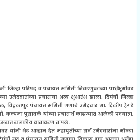
मी जिल्हा परिषद व पंचायत समिती निवडणुकांच्या पार्श्वभूमीवर
ीच्या उमेदवारांच्या प्रचाराचा भव्य शुभारंभ झाला. दिघंची जिल्हा
टील, विठ्ठलापूर पंचायत समिती गणाचे उमेदवार मा. दिलीप हेगडे
 कल्पना पुसावळे यांच्या प्रचारार्थ काढण्यात आलेली पदयात्रा,
ण परिसरात राजकीय वातावरण तापले.
बर यांनी थेट आव्हान देत महायुतीच्या सर्व उमेदवारांना मोठ्या
दिघंची गट व पंचायत समिती गणाचा विकास हाच आमचा अजेंडा