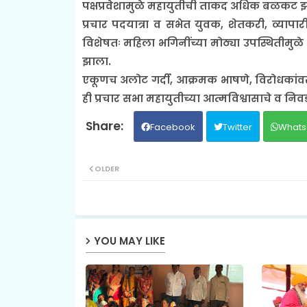
पक्षप्रवेशामुळे महायुतीची ताकद अधिक बळकट झाल
प्रचार पदयात्रा व सभेत युवक, शेतकरी, व्यापा
विशेषतः महिला भगिनींच्या मोठ्या उपस्थितीमुळे प
झाला.
एकूणच अलोट गर्दी, आक्रमक भाषणे, विरोधकांव
ही प्रचार सभा महायुतीच्या आत्मविश्वासाचे व नि
Facebook
Twitter
Whats
OLDER
YOU MAY LIKE