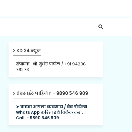
KD 24 न्यूज
संपादक : श्री. सुधीर पाटील / +९१ ९४२०६
७६२७३
वेबसाईट पाहिजे ? - 9890 546 909
➤ वाढवा आपला व्यवसाय / वेब पोर्टल्स
Whats App करिता इथे क्लिक करा.
Call :- 9890 546 909.