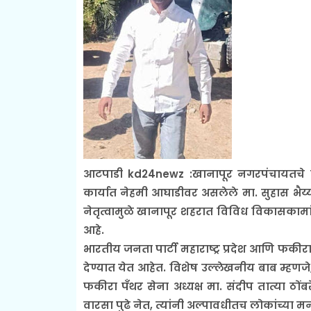
आटपाडी kd24newz :खानापूर नगरपंचायतचे 
कार्यात नेहमी आघाडीवर असलेले मा. सुहास भैय्या
नेतृत्वामुळे खानापूर शहरात विविध विकासकामा
आहे.
भारतीय जनता पार्टी महाराष्ट्र प्रदेश आणि फकीरा 
देण्यात येत आहेत. विशेष उल्लेखनीय बाब म्हणजे, स
फकीरा पॅंथर सेना अध्यक्ष मा. संदीप तात्या ठ
वारसा पुढे नेत, त्यांनी अल्पावधीतच लोकांच्या 