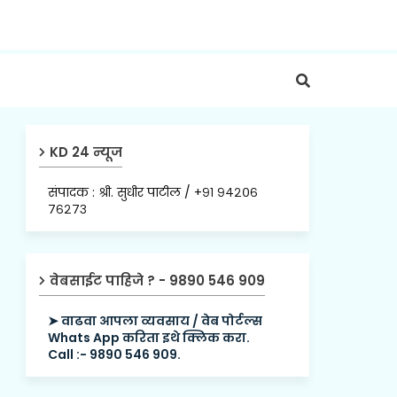
KD 24 न्यूज
संपादक : श्री. सुधीर पाटील / +९१ ९४२०६
७६२७३
वेबसाईट पाहिजे ? - 9890 546 909
➤ वाढवा आपला व्यवसाय / वेब पोर्टल्स
Whats App करिता इथे क्लिक करा.
Call :- 9890 546 909.