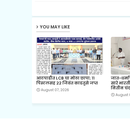
YOU MAY LIKE
आटपाडीत LCB चा मोठा छापा; ११
जात-धर्मा
पिस्टलसह २२ जिवंत काडतुसे जप्त
सारे भारत
नितीन चंदन
August 07, 2026
August 