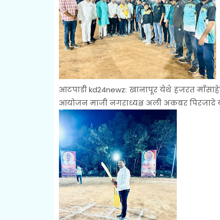
आटपाडी kd24newz: खानापूर येथे हजरत माँसाहेब 
आयोजन माजी नगराध्यक्ष अली अकबर पिरजादे यां