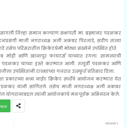
ारंभ सांगली जिल्हा समाज कल्याण सभापती मा. ब्रह्मानंद पडळकर
घाटनप्रसंगी माजी नगराध्यक्ष अली अकबर पिरजादे, संदीप तात्या
दे तसेच परिसरातील क्रिकेटप्रेमी मोठ्या संख्येने उपस्थित होते.
्लब मोही आणि खानापूर फायटर्स यांच्यात रंगला. सामन्याची
पडळकर यांच्या हस्ते करण्यात आली. तत्पूर्वी पडळकर आणि
ला उपस्थितांनी टाळ्यांच्या गजरात उत्स्फूर्त प्रतिसाद दिला.
शा प्रकारच्या भव्य नाईट क्रिकेट स्पर्धेचे आयोजन करण्यात येत
पडळकर यांनी सांगितले. तसेच माजी नगराध्यक्ष अली अकबर
्रातील योगदानाबद्दल त्यांनी आयोजकांचे मनःपूर्वक अभिनंदन केले.
app
NEWER