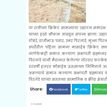
या रात्रीच्या क्रिकेट सामन्यांचा उद्घाटन सम
यांच्या हस्ते श्रीफळ वाढवून संपन्न झाला. उद्
ठोंबरे, दाजीभाऊ पवार, उमर पिरजादे, मुन्ना पिरजा
स्पर्धेतील पहिला सामना मासाहेब क्रिकेट क
नाणेफेकही समाज कल्याण सभापती ब्रह्मानंद 
पिरजादे यांनी मैदानात केलेल्या जोरदार फटकेबाजी
दरवर्षी हजरत माँसाहेब ऊरुसाच्या निमित्ताने अ
असल्याचे समाज कल्याण सभापती ब्रह्मानंद 
पिरजेदे यांच्या सततच्या सामाजिक व क्रीडा क्षेत
Facebook
Twitter
Whats
OLDER