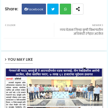
Facebook
Twit
Wh
OLDER
NEWER
लाच घेताना जिल्हा कृषी विभागातील
ter
ats
अधिकारी रंगेहात अटकेत
ap
p
YOU MAY LIKE