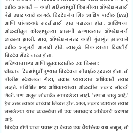
वडील आजारी — काही महिन्यांपूर्वी किडनीच्या ऑपरेशनसाठी
पैसे उधार घ्यावे लागले. बिरदेवनेच मित्र आशिष पाटील (IAS)
आणि प्रांजलकडे मदतीसाठी हात पसरला होता. आशिषच्या
ओळखीतून कोल्हापूरच्या खासगी रुग्णालयात ऑपरेशनची
व्यवस्था झाली. मात्र, ऑपरेशननंतर काही गुंतागुंत झाल्याने
वडील अजूनही आजारी होते. त्यामुळे निकालाच्या दिवशीही
बिरदेव मेंढरे चारत होता.
भविष्याचा IPS आणि भूतकाळातील एक किस्सा:
थोड्याच दिवसांपूर्वी पुण्यात बिरदेवचा मोबाईल हरवला होता. तो
पोलीस स्टेशनला गेला, तक्रार घ्यायलाच अधिकारी तयार
नव्हते. प्रशिक्षित IPS अधिकाऱ्यांच्या ओळखीनं तक्रार नोंदली
गेली, पण अजून मोबाईल सापडलेला नाही. "तपास चालू आहे,"
हेच उत्तर त्याला वारंवार मिळत होतं. आज, तक्रार घ्यायला तयार
नसलेल्या याच व्यवस्थेचा तो एक जबाबदार अधिकारी ठरणार
आहे.
बिरदेव डोणे याचा प्रवास हा केवळ एक वैयक्तिक यश नसून, तो