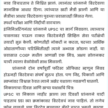
नाव विचारताच ते निश्चित झालं. त्यानंतर प्रांजलने बिरदेवला
मानसिक आधार दिला. त्यांच्यात खरी मैत्री झाली आणि या
मैत्रीचा आधार बिरदेवला पुढच्या प्रवासातही मिळत गेला.
स्पर्धा परीक्षा आणि जिद्दीची वाटचाल:
इंजिनिअरिंगनंतर प्रांजलने UPSC चा मार्ग निवडला. त्याच्याच
पावलावर पाऊल टाकत बिरदेवनेही सिव्हिल सेवा परीक्षेची
तयारी सुरू केली. कोणतीही नोकरी न करता, घरच्या आर्थिक
ओढाताणीच्या परिस्थितीतही त्याने अभ्यास सोडला नाही. या
प्रवासात COEP मधील आणखी एक मित्र, अक्षय सोलनकर
याची त्याला वेळोवेळी साथ मिळाली.
प्रांजलने दोन वर्षांपूर्वी फॉरेस्ट ऑफिसर म्हणून निवड
होऊनही बिरदेवचा संघर्ष सुरुच होता. पण जिद्द, चिकाटी आणि
स्वप्नांवर विश्वास ठेवत त्याने अखेर यशाला गवसणी घातली.
निकालाचा दिवस आणि खऱ्या यथार्थाचे चित्र:
UPSC चा निकाल जाहीर झाला त्या दिवशी प्रांजलने यादी
पाहताच 551 व्या क्रमांकावर बिरदेवचं नाव पाहिलं. तो लगेच
फोन लावतो, पण बिरदेव माळावर मेंढरे चारत असतो. कारण,