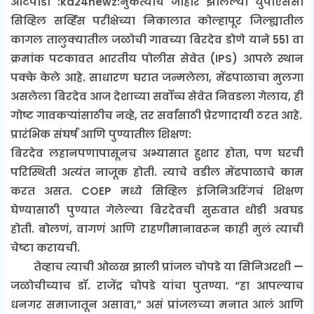
आटपाडी :kd24newz:नुकत्याच जाहीर झालेल्या युपीएससी
सिव्हिल सर्व्हिस परीक्षेच्या निकालात कोल्हापूर जिल्ह्यातील
कागल तालुक्यातील जळोची गावच्या बिरदेव डोणे याने 551 वा
क्रमांक पटकावत भारतीय पोलीस सेवेत (IPS) आपले स्थान
पक्के केले आहे. साधारण घरात जन्मलेला, मेंढपाळाचा मुलगा
असलेला बिरदेव आज देशाच्या सर्वोच्च सेवेत निवडला गेलाय, ही
गोष्ट गावकऱ्यांसाठीच नव्हे, तर सर्वांसाठी प्रेरणादायी ठरत आहे.
प्रारंभिक संघर्ष आणि पुण्यातील शिक्षण:
बिरदेव लहानपणापासूनच अभ्यासात हुशार होता, पण घरची
परिस्थिती अत्यंत नाजूक होती. त्याचे वडील मेंढपाळाचे काम
करत असत. COEP मध्ये सिव्हिल इंजिनिअरिंगचं शिक्षण
घेण्यासाठी पुण्यात गेलेल्या बिरदेवची सुरुवात थोडी अवघड
होती. बोलणं, वागणं आणि राहणीमानावरून काही मुलं त्याची
चेष्टा करायची.
तेव्हाच त्याची ओळख झाली प्रांजल चोपडे या सिनिअरशी —
जळोचीच्याच डॉ. राजेंद्र चोपडे यांचा पुतण्या. “हा आपल्याच
धनगर समाजातून असावा,” असं प्रांजलच्या मनात आलं आणि