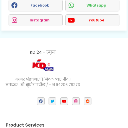
Facebook
Whatsapp
Instagram
Youtube
KD 24 - न्यूज
जगभर पोहचणारं डिजिटल व्यासपीठ..!
संपादक : श्री. सुधीर पाटील / +९१ ९४२०६ ७६२७३
Product Services