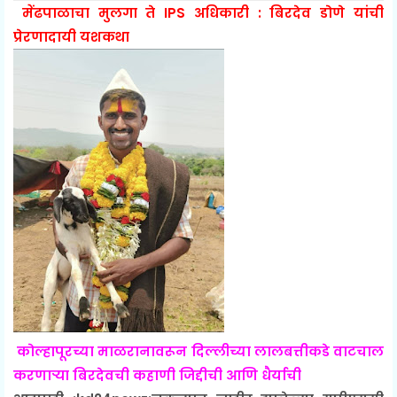
मेंढपाळाचा मुलगा ते IPS अधिकारी : बिरदेव डोणे यांची
प्रेरणादायी यशकथा
कोल्हापूरच्या माळरानावरून दिल्लीच्या लालबत्तीकडे वाटचाल
करणाऱ्या बिरदेवची कहाणी जिद्दीची आणि धैर्याची