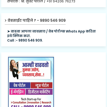
संपादक : श्री. सुधीर पाटील / +९१ ९४२०६ ७६२७३
वेबसाईट पाहिजे ? - 9890 546 909
➤ वाढवा आपला व्यवसाय / वेब पोर्टल्स Whats App करिता
इथे क्लिक करा.
Call :- 9890 546 909.