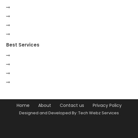
Best Services
Home
About
Contact us
Privacy Policy
Designed and Developed By :Tech Webz Services
Premium Blogger Templates
Free
Blogger Templates