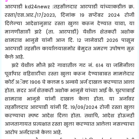
आटपाडी kd24newz :तहसीलदार आटपाडी यांच्याकडील क्र.
रस्ता/एस.आर./१७/२०२३, दिनांक १९ सप्टेंबर २०२४ रोजी
दिलेल्या आदेशानुसार रस्ता खुला करून देण्यात यावा, या
मागणीसाठी झरे (ता. आटपाडी) येथील शेतकरी अशोक
शामराव भानुसे यांनी आज दि. १२ जानेवारी २०२६ पासून
आटपाडी तहसील कार्यालयासमोर बेमुदत अमरण उपोषण सुरू
केले आहे.
झरे येथील मौजे झरे गावातील गट नं. ६१४ या जमिनीला
पूर्वापार वहिवाटीचा रस्ता खुला करून देण्याबाबत मामलेदार
कोर्ट अॅक्ट १९०६ चे कलम ५ अन्वये अर्ज दाखल करण्यात आला
होता. सदर अर्ज शेतकरी अशोक भानुसे यांच्या आई कै. घुरपाबाई
शामराव भानुसे यांनी दाखल केला होता. या अर्जावर
तहसीलदार आटपाडी यांनी दि. १९/०९/२०२४ रोजी रस्ता खुला
करण्याचा स्पष्ट आदेश दिला होता. तथापि, आदेश होऊनही
आजतागायत प्रत्यक्षात रस्ता खुला करण्यात आलेला नसल्याचा
आरोप अर्जदाराने केला आहे.