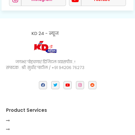
KD 24 - न्यूज
जगभर पोहचणारं डिजिटल व्यासपीठ..!
संपादक : श्री. सुधीर पाटील / +९१ ९४२०६ ७६२७३
Product Services