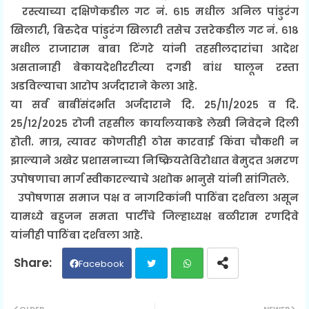
रस्त्याच्या दक्षिणेकडील गट नं. ६१५ मधील अनिल पांडुरंग
खिलारी, बिरुदेव पांडुरंग खिलारी तसेच उत्तरेकडील गट नं. ६१८
मधील राजाराम बाबा टिंगरे यांनी तहसीलदारांचा आदेश
असतानाही बेकायदेशीररीत्या दगडी बांध घालून रस्ता
अडविल्याचा आरोप अर्जदाराने केला आहे.
या सर्व बाबींसंदर्भात अर्जदाराने दि. २५/११/२०२५ व दि.
२५/१२/२०२५ रोजी तहसील कार्यालयाकडे लेखी निवेदने दिली
होती. मात्र, त्यावर कोणतीही ठोस कारवाई किंवा चौकशी न
झाल्याने अखेर प्रशासनाच्या निष्क्रियतेविरोधात बेमुदत अमरण
उपोषणाचा मार्ग स्वीकारल्याचे अशोक भानुसे यांनी सांगितले.
उपोषणास समाज पक्ष व नागरिकांनी पाठिंबा दर्शवला असून
यामध्ये बहुजन समता पार्टीचे जिल्हाध्यक्ष बळीराम रणदिवे
यांनीही पाठिंबा दर्शवला आहे.
Facebook
Twit
Wh
OLDER
NEWER