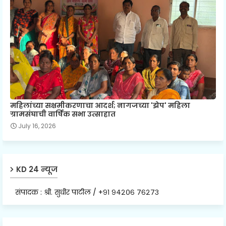
महिलांच्या सक्षमीकरणाचा आदर्श; नागजच्या 'झेप' महिला
ग्रामसंघाची वार्षिक सभा उत्साहात
July 16, 2026
KD 24 न्यूज
संपादक : श्री. सुधीर पाटील / +९१ ९४२०६ ७६२७३