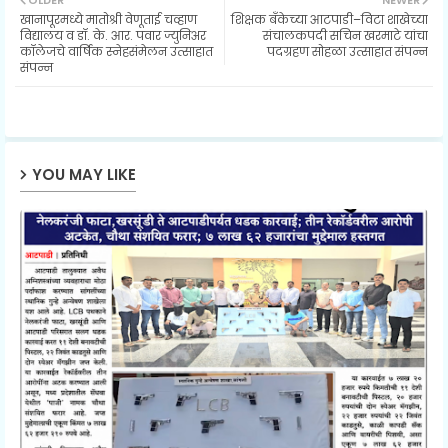
खानापूरमध्ये मातोश्री वेणूताई चव्हाण
शिक्षक बँकेच्या आटपाडी–विटा शाखेच्या
ter
ats
विद्यालय व डॉ. के. आर. पवार ज्युनिअर
संचालकपदी सचिन खरमाटे यांचा
कॉलेजचे वार्षिक स्नेहसंमेलन उत्साहात
पदग्रहण सोहळा उत्साहात संपन्न
संपन्न
ap
p
YOU MAY LIKE