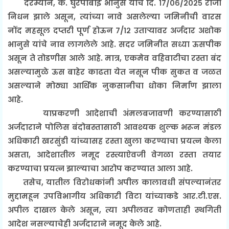
दरम्यान, कै. घुरपाबाई भानुसे यांचे दि. १७/०६/२०२५ रोजी
निधन झाले असून, त्यांच्या नावे असलेल्या जमिनीची वारस
नोंद महसूल दप्तरी पूर्ण होऊन ७/१२ उताऱ्यावर अर्जदार अशोक
भानुसे यांचे नाव लागलेले आहे. सदर जमिनीत सध्या ऊसपीक
असून ते तोडणीस आले आहे. मात्र, एकमेव वहिवाटीचा रस्ता बंद
असल्यामुळे ऊस बाहेर काढता येत नसून पीक सुकत व जळत
असल्याने मोठ्या आर्थिक नुकसानीचा धोका निर्माण झाला
आहे.
याप्रकरणी आदेशाची अंमलबजावणी करण्यासाठी
अर्जदाराने पोलिस बंदोबस्तासाठी आवश्यक शुल्क भरून मंडल
अधिकारी खरसुंडी यांच्यासह रस्ता खुला करण्याचा प्रयत्न केला
असता, आदेशातील नमूद रस्त्याऐवजी वेगळा रस्ता तयार
करण्याचा प्रयत्न झाल्याचा आरोप करण्यात आला आहे.
तसेच, यातील विरोधकांनी अपील कालावधी संपल्यानंतर
मुद्दामहून उपविभागीय अधिकारी विटा यांच्याकडे आर.टी.एस.
अपील दाखल केले असून, त्या अपीलवर कोणताही स्थगिती
आदेश नसल्याचेही अर्जदाराने नमूद केले आहे.