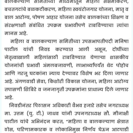
बालकल्याण समितीच्या माध्यमातून महिला सक्षमीकरण,
बचतगटांचे बळकटीकरण, महिला स्वयंरोजगार योजना, मातृ व
बाल आरोग्य, पोषण आहार योजना तसेच बालकांच्या शिक्षण व
संरक्षणाशी संबंधित उपक्रम प्रभावीपणे राबविण्याचा त्यांचा
मानस आहे.
महिला व बालकल्याण समितीच्या उपसभापतीपदी मनिषा
पाटील यांची निवड करण्यात आली असून, दोघींच्या
नेतृत्वाखाली महिलांसाठी राबविण्यात येणाऱ्या शासकीय
योजनांची प्रभावी अंमलबजावणी, लाभार्थ्यांपर्यंत थेट पोहोच
आणि गरजू घटकांना न्याय देण्यावर विशेष भर दिला जाणार
आहे. अंगणवाडी सेवा, किशोरी विकास योजना, महिला आरोग्य
तपासणी शिबिरे व जनजागृती उपक्रमांना प्राधान्य दिले जाणार
आहे.
निवडीनंतर पिठासन अधिकारी वैभव हजारे तसेच नगराध्यक्ष
मा. उत्तम (यु. टी.) जाधव यांनी उपनगराध्यक्ष सौ. मीनाक्षी
पाटील यांचे अभिनंदन करत, “महिला व बालकल्याण क्षेत्रात
ठोस, परिणामकारक व लोकाभिमुख निर्णय घेऊन आटपाडी