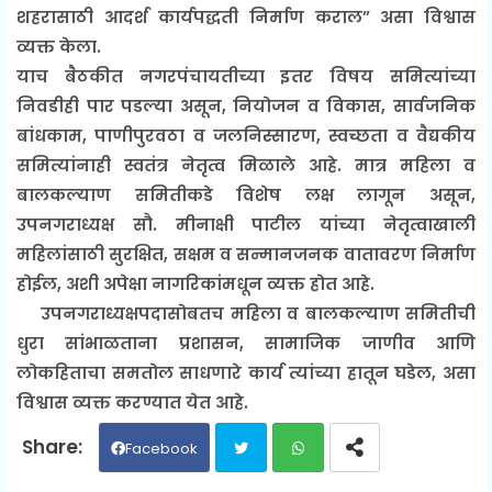
शहरासाठी आदर्श कार्यपद्धती निर्माण कराल” असा विश्वास
व्यक्त केला.
याच बैठकीत नगरपंचायतीच्या इतर विषय समित्यांच्या
निवडीही पार पडल्या असून, नियोजन व विकास, सार्वजनिक
बांधकाम, पाणीपुरवठा व जलनिस्सारण, स्वच्छता व वैद्यकीय
समित्यांनाही स्वतंत्र नेतृत्व मिळाले आहे. मात्र महिला व
बालकल्याण समितीकडे विशेष लक्ष लागून असून,
उपनगराध्यक्ष सौ. मीनाक्षी पाटील यांच्या नेतृत्वाखाली
महिलांसाठी सुरक्षित, सक्षम व सन्मानजनक वातावरण निर्माण
होईल, अशी अपेक्षा नागरिकांमधून व्यक्त होत आहे.
उपनगराध्यक्षपदासोबतच महिला व बालकल्याण समितीची
धुरा सांभाळताना प्रशासन, सामाजिक जाणीव आणि
लोकहिताचा समतोल साधणारे कार्य त्यांच्या हातून घडेल, असा
विश्वास व्यक्त करण्यात येत आहे.
Facebook