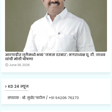
आटपाडीत जुलैमध्ये भव्य 'जनता दरबार'; नगराध्यक्ष यू. टी. जाधव
यांची मोठी घोषणा
June 26, 2026
KD 24 न्यूज
संपादक : श्री. सुधीर पाटील / +९१ ९४२०६ ७६२७३