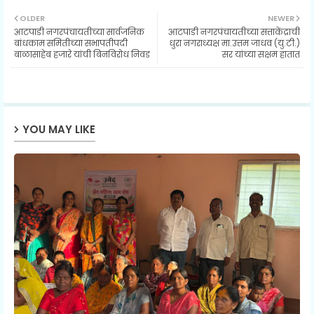
Twit
Wh
OLDER
NEWER
आटपाडी नगरपंचायतीच्या सार्वजनिक
आटपाडी नगरपंचायतीच्या सत्ताकेंद्राची
ter
ats
बांधकाम समितीच्या सभापतीपदी
धुरा नगराध्यक्ष मा.उत्तम जाधव (यु.टी.)
बाळासाहेब हजारे यांची बिनविरोध निवड
सर यांच्या सक्षम हातात
ap
p
YOU MAY LIKE