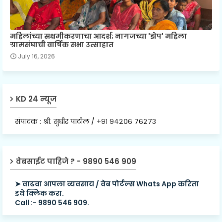
महिलांच्या सक्षमीकरणाचा आदर्श; नागजच्या 'झेप' महिला
ग्रामसंघाची वार्षिक सभा उत्साहात
July 16, 2026
KD 24 न्यूज
संपादक : श्री. सुधीर पाटील / +९१ ९४२०६ ७६२७३
वेबसाईट पाहिजे ? - 9890 546 909
➤ वाढवा आपला व्यवसाय / वेब पोर्टल्स Whats App करिता
इथे क्लिक करा.
Call :- 9890 546 909.