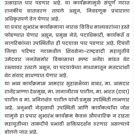
उत्साहात पार पडणार आहे. या कार्यक्रमामुळे संपूर्ण गटात
राजकीय वातावरण तापले असून, निवडणूक प्रचाराला
अधिकृतपणे वेग येणार आहे.
या प्रचार शुभारंभ कार्यक्रमाचा नारळ विविध मान्यवरांच्या हस्ते
फोडण्यात येणार असून, प्रमुख नेते, पदाधिकारी, कार्यकर्ते व
नागरिकांच्या उपस्थितीत ही पदयात्रा पार पडणार आहे. दिघंची
जिल्हा परिषद गटामधील शिवसेना–राष्ट्रवादी महायुतीचे
उमेदवार जनतेसमोर विकासाचा स्पष्ट अजेंडा मांडत थेट
रस्त्यावर उतरले असून, या पदयात्रेच्या माध्यमातून मतदारांशी
थेट संवाद साधण्यात येणार आहे.
या भव्य कार्यक्रमास आमदार सुहासभैय्या बाबर, मा. आमदार
राजेंद्रआण्णा देशमुख, मा. तानाजीराव पाटील, मा. भारत (दादा)
पाटील व मा. अनिलशेठ पाटील यांची प्रमुख उपस्थिती लाभणार
आहे. अनुभवी नेतृत्वाची उपस्थिती आणि कार्यकर्त्यांचा जोश
यामुळे हा प्रचार शुभारंभ कार्यक्रम केवळ औपचारिक न राहता
महायुतीच्या ताकदीचे प्रभावी शक्तिप्रदर्शन ठरणार असल्याचे
बोलले जात आहे.