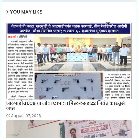
YOU MAY LIKE
आटपाडीत LCB चा मोठा छापा; ११ पिस्टलसह २२ जिवंत काडतुसे
जप्त
August 07, 2026