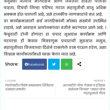
अनुभवी नेत्यांचे मार्गदर्शन आणि जनतेचा वाढता पाठिंबा
पाहता, दिघंची जिल्हा परिषद गटात महायुतीची बाजू अधिक
भक्कम होत चालली आहे, असे राजकीय जाणकारांचे मत आहे.
या कार्यक्रमासाठी सर्व नागरिकांनी मोठ्या संख्येने उपस्थित
राहावे, असे आवाहन आयोजकांच्या वतीने करण्यात आले आहे. १
फेब्रुवारी रोजी होणारा हा प्रचार शुभारंभ कार्यक्रम आणि
पदयात्रा ही केवळ निवडणूक प्रचाराची सुरुवात नसून,
महायुतीच्या विजयाच्या दिशेने टाकलेले ठाम पाऊल ठरेल, असा
विश्वास कार्यकर्त्यांमध्ये व्यक्त केला जात आहे.
Facebook
Twit
Wh
OLDER
NEWER
गारळेवाडीत विशेष श्रमसंस्कार शिबिराचा
आटपाडीचे ज्येष्ठ लेखक व इतिहास
ter
ats
उत्साहात समारोप
संशोधक विलास* *खरात यांचा
पंढरपूरमध्ये गौरव
ap
p