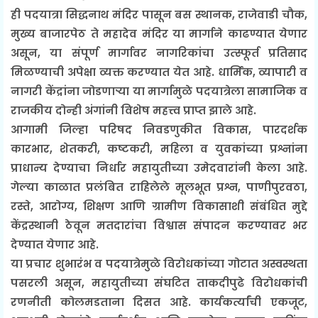
ही पदयात्रा सिद्धनाथ मंदिर पासून बस स्थानक, राजेवाडी चौक,
मुख्य बाजारपेठ ते महादेव मंदिर या मार्गाने काढण्यात येणार
असून, या संपूर्ण मार्गावर नागरिकांचा उत्स्फूर्त प्रतिसाद
मिळण्याची अपेक्षा व्यक्त करण्यात येत आहे. धार्मिक, व्यापारी व
नागरी केंद्रांना जोडणाऱ्या या मार्गामुळे पदयात्रेला सामाजिक व
राजकीय दोन्ही अंगांनी विशेष महत्त्व प्राप्त झाले आहे.
आगामी जिल्हा परिषद निवडणुकीत विकास, पारदर्शक
कारभार, शेतकरी, कष्टकरी, महिला व युवकांच्या प्रश्नांना
प्राधान्य देण्याचा निर्धार महायुतीच्या उमेदवारांनी केला आहे.
गेल्या काळात प्रलंबित राहिलेले मूलभूत प्रश्न, पाणीपुरवठा,
रस्ते, आरोग्य, शिक्षण आणि ग्रामीण विकासाशी संबंधित मुद्दे
केंद्रस्थानी ठेवून मतदारांचा विश्वास संपादन करण्यावर भर
देण्यात येणार आहे.
या प्रचार शुभारंभ व पदयात्रेमुळे विरोधकांच्या गोटात अस्वस्थता
पसरली असून, महायुतीच्या संघटित ताकदीपुढे विरोधकांची
रणनीती कोलमडताना दिसत आहे. कार्यकर्त्यांची एकजूट,