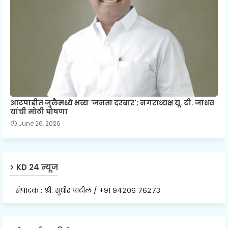
आटपाडीत जुलैमध्ये भव्य 'जनता दरबार'; नगराध्यक्ष यू. टी. जाधव
यांची मोठी घोषणा
June 26, 2026
KD 24 न्यूज
संपादक : श्री. सुधीर पाटील / +९१ ९४२०६ ७६२७३