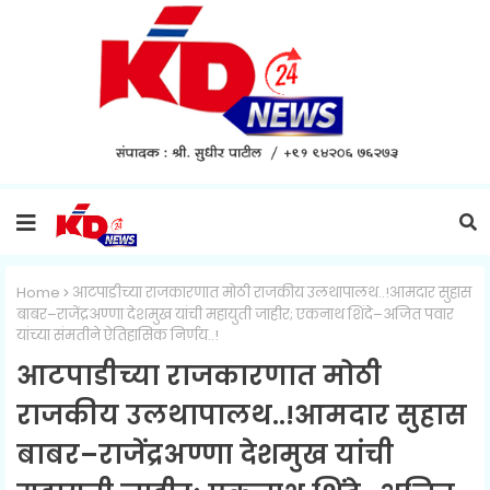
Home
आटपाडीच्या राजकारणात मोठी राजकीय उलथापालथ..!आमदार सुहास
बाबर–राजेंद्रअण्णा देशमुख यांची महायुती जाहीर; एकनाथ शिंदे–अजित पवार
यांच्या संमतीने ऐतिहासिक निर्णय..!
आटपाडीच्या राजकारणात मोठी
राजकीय उलथापालथ..!आमदार सुहास
बाबर–राजेंद्रअण्णा देशमुख यांची