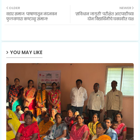
Twit
Wh
OLDER
NEWER
वडार समाजः पाषाणातून नंदनवन
‘संविधान जागृती’ परीक्षेत आटपाडीच्या
ter
ats
फुलवणारा कष्टाळू समाज!
दोन विद्यार्थिनींचे घवघवीत यश
ap
p
YOU MAY LIKE