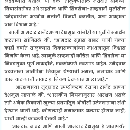
लढवण्यात येतील. या वेळी तालुक्यातील मतदार आमच्या
विचारांबरोबर उभे राहतील आणि शिवसेना–राष्ट्रवादी युतीतील
उमेदवारांना भरघोस मतांनी विजयी करतील, असा आम्हाला
ठाम विश्वास आहे.”
माजी आमदार राजेंद्रअण्णा देशमुख यांनीही या युतीचे समर्थन
करताना सांगितले की, “आमदार सुहास बाबर यांनी गेल्या
काही वर्षांत तालुक्यात विकासकामांच्या माध्यमातून विश्वास
निर्माण केला आहे. त्यामुळे राष्ट्रवादी काँग्रेस आणि शिवसेना या
निवडणुका पूर्ण ताकदीने, एकसंघपणे लढणार आहेत. उमेदवार
ठरवताना जातीपेक्षा निवडून येण्याची क्षमता, जनाधार आणि
काम करण्याची ताकद हा निकष ठेवण्यात आला आहे.”
आरक्षणाच्या मुद्द्यावर स्पष्टीकरण देताना राजेंद्र आण्णा
देशमुख म्हणाले की, “शासकीय नियमानुसार आरक्षण असले
तरी अनेक ठिकाणी खुल्या प्रवर्गातून ओबीसी उमेदवारांना संधी
देण्यात आली आहे. कोणत्याही समाजावर अन्याय होणार नाही,
याची आम्ही काळजी घेतली आहे.”
आमदार बाबर आणि माजी आमदार देशमुख हे आतापर्यंत