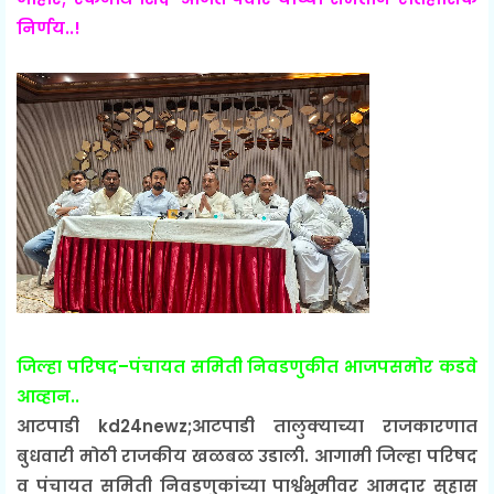
निर्णय..!
जिल्हा परिषद–पंचायत समिती निवडणुकीत भाजपसमोर कडवे
आव्हान..
आटपाडी kd24newz;आटपाडी तालुक्याच्या राजकारणात
बुधवारी मोठी राजकीय खळबळ उडाली. आगामी जिल्हा परिषद
व पंचायत समिती निवडणुकांच्या पार्श्वभूमीवर आमदार सुहास