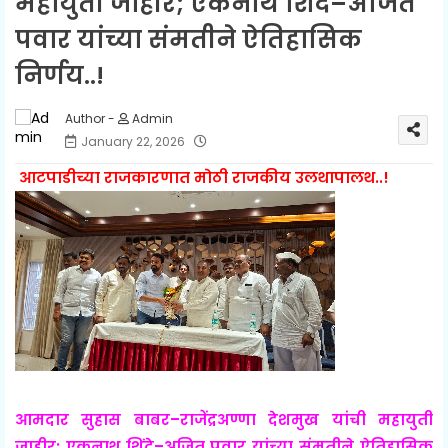
महायुती जाहीर; एकनाथ शिंदे–अजित
पवार यांच्या संमतीने ऐतिहासिक
निर्णय..!
Admin
January 22, 2026
आटपाडीच्या राजकारणात मोठी राजकीय उलथापालथ..!
आमदार सुहास बाबर–राजेंद्रअण्णा देशमुख यांची महायुती
जाहीर; एकनाथ शिंदे–अजित पवार यांच्या संमतीने ऐतिहासिक