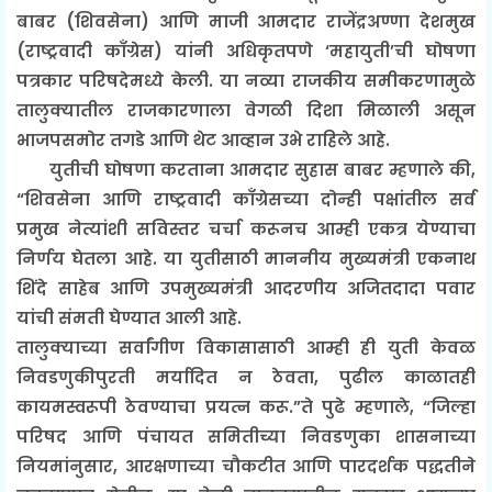
बाबर (शिवसेना) आणि माजी आमदार राजेंद्रअण्णा देशमुख
(राष्ट्रवादी काँग्रेस) यांनी अधिकृतपणे ‘महायुती’ची घोषणा
पत्रकार परिषदेमध्ये केली. या नव्या राजकीय समीकरणामुळे
तालुक्यातील राजकारणाला वेगळी दिशा मिळाली असून
भाजपसमोर तगडे आणि थेट आव्हान उभे राहिले आहे.
युतीची घोषणा करताना आमदार सुहास बाबर म्हणाले की,
“शिवसेना आणि राष्ट्रवादी काँग्रेसच्या दोन्ही पक्षांतील सर्व
प्रमुख नेत्यांशी सविस्तर चर्चा करूनच आम्ही एकत्र येण्याचा
निर्णय घेतला आहे. या युतीसाठी माननीय मुख्यमंत्री एकनाथ
शिंदे साहेब आणि उपमुख्यमंत्री आदरणीय अजितदादा पवार
यांची संमती घेण्यात आली आहे.
तालुक्याच्या सर्वांगीण विकासासाठी आम्ही ही युती केवळ
निवडणुकीपुरती मर्यादित न ठेवता, पुढील काळातही
कायमस्वरूपी ठेवण्याचा प्रयत्न करू.”ते पुढे म्हणाले, “जिल्हा
परिषद आणि पंचायत समितीच्या निवडणुका शासनाच्या
नियमांनुसार, आरक्षणाच्या चौकटीत आणि पारदर्शक पद्धतीने