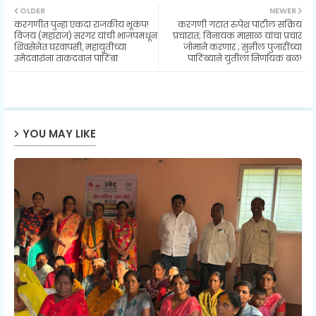
OLDER
NEWER
करगणीत पुन्हा एकदा राजकीय भूकंप!
करगणी गटात रुपेश पाटील सक्रिय
ter
ats
विजय (महाराज) सरगर यांची भाजपमधून
प्रचारात; विनायक मासाळ यांचा प्रचार
शिवसेनेत घरवापसी, महायुतीच्या
जोमाने करणार ; सुनील पुजारींच्या
उमेदवारांना ताकदवान पाठिंबा
पाठिंब्याने युतीला निर्णायक बळ!
ap
p
YOU MAY LIKE