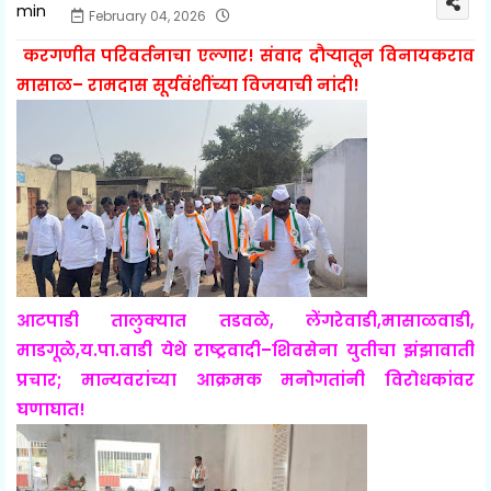
February 04, 2026
करगणीत परिवर्तनाचा एल्गार! संवाद दौर्‍यातून विनायकराव
मासाळ– रामदास सूर्यवंशींच्या विजयाची नांदी!
आटपाडी तालुक्यात तडवळे, लेंगरेवाडी,मासाळवाडी,
माडगूळे,य.पा.वाडी येथे राष्ट्रवादी–शिवसेना युतीचा झंझावाती
प्रचार; मान्यवरांच्या आक्रमक मनोगतांनी विरोधकांवर
घणाघात!