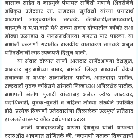
मासाळ साहेब व माडगुळे पंचायत समिती गणाचे शिवसेनेचे
अधिकृत उमेदवार मा. रामदास सूर्यवंशी यांच्या प्रचारार्थ
आटपाडी तालुक्यातील तडवळे, लेंगरेवाडी,मासाळवाडी,
माडगूळे व य.पा.वाडी येथे सलग संवाद दौर्‍यातील कॉर्नर सभा
मोठ्या उत्साहात व जनसमर्थनाच्या गजरात पार पडल्या. या
सभांनी करगणी गटातील राजकीय वातावरण तापवले असून
परिवर्तनाची लाट स्पष्टपणे दिसून आली.
या संवाद दौर्‍यात माजी आमदार राजेंद्रआण्णा देशमुख,
आमदार सुहासभैय्या बाबर, सांगली जिल्हा मध्यवर्ती बँकेचे
संचालक व अध्यक्ष तानाजीराव पाटील, भारतदादा पाटील,
राष्ट्रवादी युवक काँग्रेसचे सांगली जिल्हाध्यक्ष अनिलशेठ पाटील,
सभापती संतोष पुजारी यांच्यासह अनेक ज्येष्ठ मान्यवर,
पदाधिकारी, युवक-युवती व महिला मोठ्या संख्येने उपस्थित
होते. प्रत्येक ठिकाणी उमेदवारांना मिळालेला उत्स्फूर्त प्रतिसाद
हा जनतेचा स्पष्ट कौल दर्शवणारा ठरला.
माजी आमदारराजेंद्र आण्णा देशमुख यांनी आपल्या
ठसठशीत भाषणात सांगितले की, “करगणी गटाला विकासाची