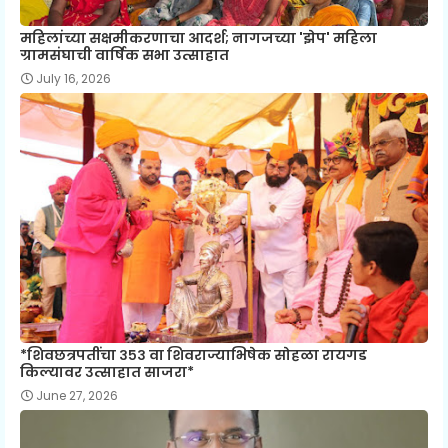
महिलांच्या सक्षमीकरणाचा आदर्श; नागजच्या 'झेप' महिला
ग्रामसंघाची वार्षिक सभा उत्साहात
July 16, 2026
*शिवछत्रपतींचा ३५३ वा शिवराज्याभिषेक सोहळा रायगड
किल्यावर उत्साहात साजरा*
June 27, 2026