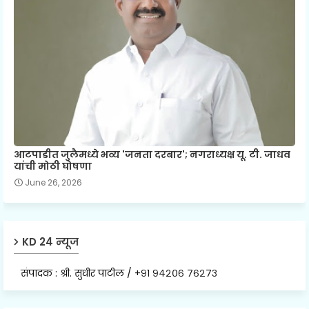
आटपाडीत जुलैमध्ये भव्य 'जनता दरबार'; नगराध्यक्ष यू. टी. जाधव
यांची मोठी घोषणा
June 26, 2026
KD 24 न्यूज
संपादक : श्री. सुधीर पाटील / +९१ ९४२०६ ७६२७३