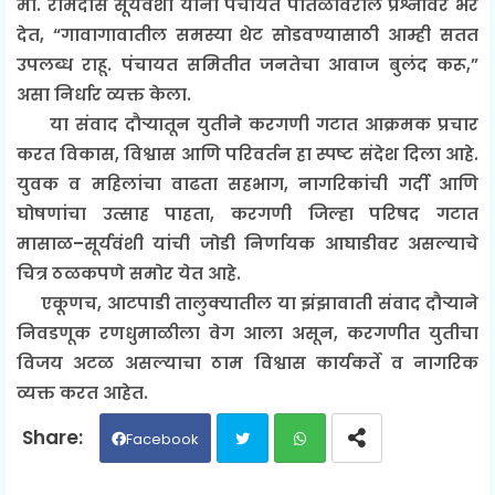
मा. रामदास सूर्यवंशी यांनी पंचायत पातळीवरील प्रश्नांवर भर
देत, “गावागावातील समस्या थेट सोडवण्यासाठी आम्ही सतत
उपलब्ध राहू. पंचायत समितीत जनतेचा आवाज बुलंद करू,”
असा निर्धार व्यक्त केला.
या संवाद दौर्‍यातून युतीने करगणी गटात आक्रमक प्रचार
करत विकास, विश्वास आणि परिवर्तन हा स्पष्ट संदेश दिला आहे.
युवक व महिलांचा वाढता सहभाग, नागरिकांची गर्दी आणि
घोषणांचा उत्साह पाहता, करगणी जिल्हा परिषद गटात
मासाळ–सूर्यवंशी यांची जोडी निर्णायक आघाडीवर असल्याचे
चित्र ठळकपणे समोर येत आहे.
एकूणच, आटपाडी तालुक्यातील या झंझावाती संवाद दौर्‍याने
निवडणूक रणधुमाळीला वेग आला असून, करगणीत युतीचा
विजय अटळ असल्याचा ठाम विश्वास कार्यकर्ते व नागरिक
व्यक्त करत आहेत.
Facebook
Twit
Wh