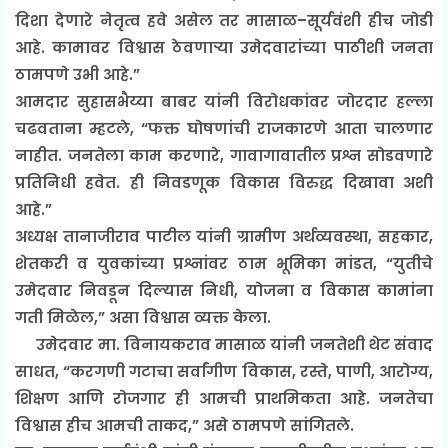
दिशा देणारे नेतृत्व हवे असेल तर मासाळ–सूर्यवंशी हीच जोडी
आहे. कामावर विश्वास ठेवणाऱ्या उमेदवारांच्या पाठीशी जनता
ठामपणे उभी आहे.”
आमदार सुहासभैय्या बाबर यांनी विरोधकांवर जोरदार हल्ला
चढवताना म्हटले, “फक्त घोषणांची राजकारणे आता चालणार
नाहीत. जनतेला काम करणारे, गावागावातील प्रश्न सोडवणारे
प्रतिनिधी हवेत. ही निवडणूक विकास विरुद्ध दिखावा अशी
आहे.”
अध्यक्ष तानाजीराव पाटील यांनी ग्रामीण अर्थव्यवस्था, सहकार,
शेतकरी व युवकांच्या प्रश्नांवर ठाम भूमिका मांडत, “युतीचे
उमेदवार निवडून दिल्यास निधी, योजना व विकास कामांना
गती मिळेल,” असा विश्वास व्यक्त केला.
उमेदवार मा. विनायकराव मासाळ यांनी जनतेशी थेट संवाद
साधत, “करगणी गटाचा सर्वांगीण विकास, रस्ते, पाणी, आरोग्य,
शिक्षण आणि रोजगार ही आमची प्राथमिकता आहे. जनतेचा
विश्वास हीच आमची ताकद,” असे ठामपणे सांगितले.