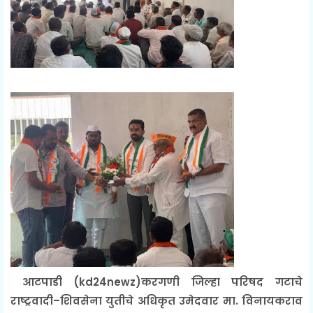
आटपाडी (kd24newz)करगणी जिल्हा परिषद गटाचे
राष्ट्रवादी–शिवसेना युतीचे अधिकृत उमेदवार मा. विनायकराव