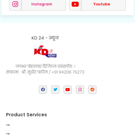
Instagram
Youtube
KD 24 - न्यूज
जगभर पोहचणारं डिजिटल व्यासपीठ..!
संपादक : श्री. सुधीर पाटील / +९१ ९४२०६ ७६२७३
Product Services