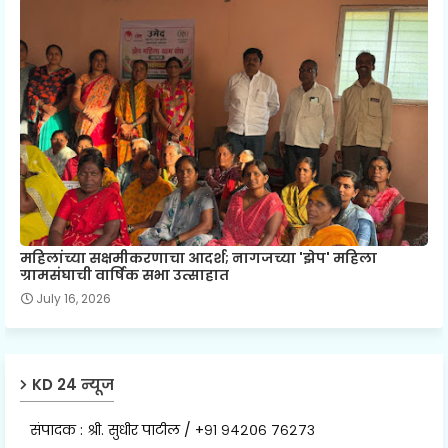
महिलांच्या सक्षमीकरणाचा आदर्श; नागजच्या 'झेप' महिला
ग्रामसंघाची वार्षिक सभा उत्साहात
July 16, 2026
KD 24 न्यूज
संपादक : श्री. सुधीर पाटील / +९१ ९४२०६ ७६२७३