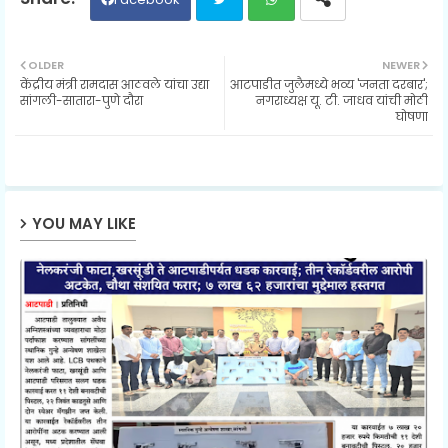
Twit
Wh
OLDER
NEWER
केंद्रीय मंत्री रामदास आठवले यांचा उद्या
आटपाडीत जुलैमध्ये भव्य 'जनता दरबार';
ter
ats
सांगली-सातारा-पुणे दौरा
नगराध्यक्ष यू. टी. जाधव यांची मोठी
घोषणा
ap
p
YOU MAY LIKE