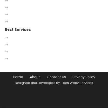
Best Services
Home
About
Contact us
Privacy Policy
Designed and Developed By :Tech Webz Services
Premium Blogger Templates
Free
Blogger Templates