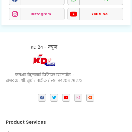
Instagram
Youtube
KD 24 - न्यूज
जगभर पोहचणारं डिजिटल व्यासपीठ..!
संपादक : श्री. सुधीर पाटील / +९१ ९४२०६ ७६२७३
Product Services