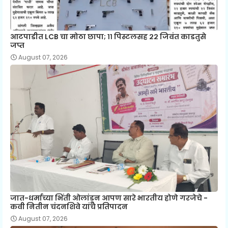
आटपाडीत LCB चा मोठा छापा; ११ पिस्टलसह २२ जिवंत काडतुसे
जप्त
August 07, 2026
जात-धर्माच्या भिंती ओलांडून आपण सारे भारतीय होणे गरजेचे -
कवी नितीन चंदनशिवे यांचे प्रतिपादन
August 07, 2026