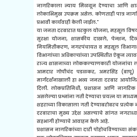
नागरिकाला न्याय मिळवून देण्याचा आणि शासनाच्
लोकाभिमुख उपक्रम असेल. कोणताही पात्र नागर
प्रभावी कार्यवाही केली जाईल."
या जनता दरबारात घरकुल योजना, महसूल विषय, मा
सुरक्षा योजना, शासकीय दाखले, पेन्शन, दिव
नियमितीकरण, नगरपंचायत व महसूल विभागाशी सं
विभागांच्या अधिकाऱ्यांच्या उपस्थितीत ऐकून त्याव
राज्य शासनाच्या लोककल्याणकारी योजनांचा ला
आमदार गोपीचंद पडळकर, अमरसिंह (बापू) द
मार्गदर्शनाखाली हा भव्य जनता दरबार आयोजित
दिली. लोकप्रतिनिधी, प्रशासन आणि नागरिक य
असलेल्या प्रश्नांना गती देण्याचा प्रयत्न या माध
शहराच्या विकासाला गती देण्याबरोबरच प्रत्ये
दरबाराचा मुख्य उद्देश असल्याचे सांगत नगराध्य
सहभागी होण्याचे आवाहन केले आहे.
प्रशासन नागरिकांच्या दारी पोहोचविण्याच्या 