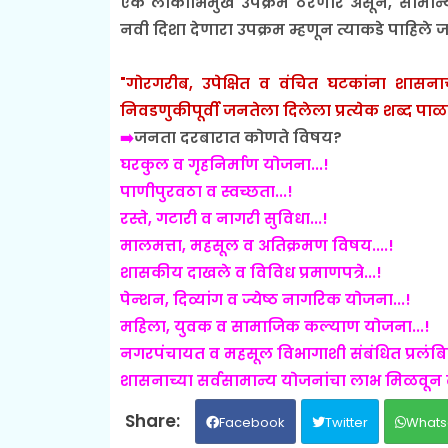
एक लोकाभिमुख उपक्रम ठरणार असून, सामान्य ना
नवी दिशा देणारा उपक्रम म्हणून त्याकडे पाहिले 
"गोरगरीब, उपेक्षित व वंचित घटकांना शासना
निवडणुकीपूर्वी जनतेला दिलेला प्रत्येक शब्द पा
➡️
जनता दरबारात कोणते विषय?
घरकुल व गृहनिर्माण योजना...!
पाणीपुरवठा व स्वच्छता...!
रस्ते, गटारी व नागरी सुविधा...!
मालमत्ता, महसूल व अतिक्रमण विषय....!
शासकीय दाखले व विविध प्रमाणपत्रे...!
पेन्शन, दिव्यांग व ज्येष्ठ नागरिक योजना...!
महिला, युवक व सामाजिक कल्याण योजना...!
नगरपंचायत व महसूल विभागाशी संबंधित प्रलंबित 
शासनाच्या सर्वसामान्य योजनांचा लाभ मिळवून देण
Facebook
Twitter
Whats