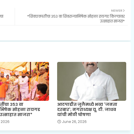
NEWER
चा
*शिवछत्रपतींचा ३५३ वा शिवराज्याभिषेक सोहळा रायगड किल्यावर
उत्साहात साजरा*
तींचा ३५३ वा
आटपाडीत जुलैमध्ये भव्य 'जनता
ाभिषेक सोहळा रायगड
दरबार'; नगराध्यक्ष यू. टी. जाधव
उत्साहात साजरा*
यांची मोठी घोषणा
 2026
June 26, 2026