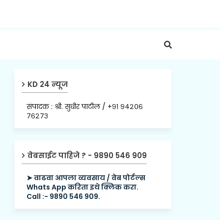
KD 24 न्यूज
संपादक : श्री. सुधीर पाटील / +९१ ९४२०६
७६२७३
वेबसाईट पाहिजे ? - 9890 546 909
➤ वाढवा आपला व्यवसाय / वेब पोर्टल्स
Whats App करिता इथे क्लिक करा.
Call :- 9890 546 909.