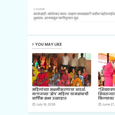
OLDER
काळेखडी-कोळेकर मळा-चव्हाण मळ्यासाठी नवीन पाईपलाईन
शुभारंभ; आजपासून पाणीपुरवठा सुरू
YOU MAY LIKE
महिलांच्या सक्षमीकरणाचा आदर्श;
*शिवछत्रप
नागजच्या 'झेप' महिला ग्रामसंघाची
शिवराज्य
वार्षिक सभा उत्साहात
किल्यावर 
July 16, 2026
June 27,