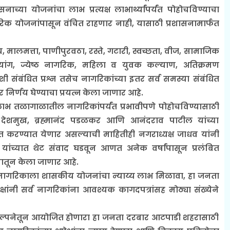
या योजनांचा लाभ प्रत्यक्ष लाभार्थ्यांपर्यंत पोहोचविण्याचा
िक योजनांपासून वंचित राहणार नाही, यासाठी प्रशासनामार्फत
लमत्ता, पाणीपुरवठा, रस्ते, गटारी, स्वच्छता, वीज, सामाजिक
्यांग, ज्येष्ठ नागरिक, महिला व युवक कल्याण, अतिक्रमण
बंधित प्रश्न तसेच नागरिकांच्या इतर सर्व समस्या संबंधित
र निर्णय घेण्याचा प्रयत्न केला जाणार आहे.
भ तळागाळातील नागरिकांपर्यंत प्रभावीपणे पोहोचविण्यासाठी
ेशमुख, ब्रह्मानंद पडळकर आणि आनंदराव पाटील यांच्या
 करण्यात येणार असल्याची माहितीही नगराध्यक्ष जाधव यांनी
ांच्यात थेट संवाद घडवून आणत अनेक वर्षांपासून प्रलंबित
्यमातून केला जाणार आहे.
क नागरिकाला शासकीय योजनांचा न्याय्य लाभ मिळावा, हा जनता
क्षांनी सर्व नागरिकांना आवश्यक कागदपत्रांसह मोठ्या संख्येने
संकल्पनेतून आयोजित होणारा हा जनता दरबार आटपाडी शहरासाठी