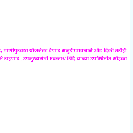
णार, पाणीपुरवठा योजनेला देणार मंजुरी!पावसाने ओढ दिली तरीही
 राहणार ; उपमुख्यमंत्री एकनाथ शिंदे यांच्या उपस्थितीत सोहळा