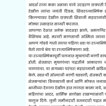
आदर्श राजा कसा असावा याचे उदाहरण छत्रपती शि
देखील त्यांचा जयंती दिवस, शिवराज्याभिषेक
किल्ल्यावर देखील छत्रपती शिवाजी महाराजांची 
मोठ्या उत्साहात साजरी करतात.
आपल्या देशात अनेक बादशहा झाले, अमलगिर होऊन
वैशिष्ट्य आहे. मराठी माणसाची अस्मिता त्याच
आपण गोडवे गातो त्याचा पहिला धडा या राज्यभिष
घेतो त्याचे श्रेय या राज्याभिषेकाला आहे.
या राज्याभिषेकापूर्वी चलनात मुघलांची नाणी व
होती. शेतसारा मुघलांच्या पद्धतीने आकारला ज
चालायचा. या सगळ्या परंपरा महाराजांनी खंडित के
केले. स्वतःची सोन्याची नाणी घडवली, शेतकरी क
शेतकऱ्यांना बिनव्याजी कर्ज आणि मोफत जनावरे द
भाजीच्या देठाला देखील हात लागता कामा नये, असे
महिलांचा आदर, धार्मिक सलोखा राखण्यासाठी फ
घालून दिले. जुनी जमीनदारी वतनदारी पद्धत 