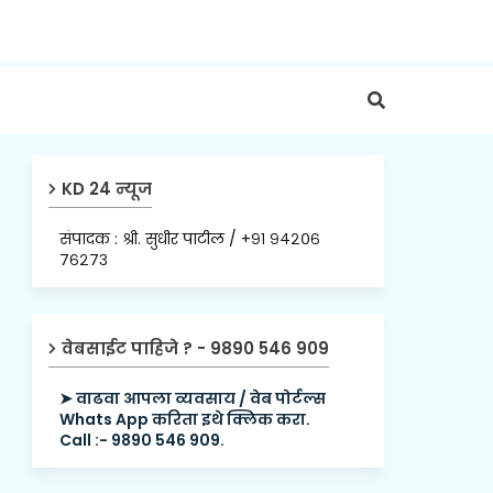
KD 24 न्यूज
संपादक : श्री. सुधीर पाटील / +९१ ९४२०६
७६२७३
वेबसाईट पाहिजे ? - 9890 546 909
➤ वाढवा आपला व्यवसाय / वेब पोर्टल्स
Whats App करिता इथे क्लिक करा.
Call :- 9890 546 909.