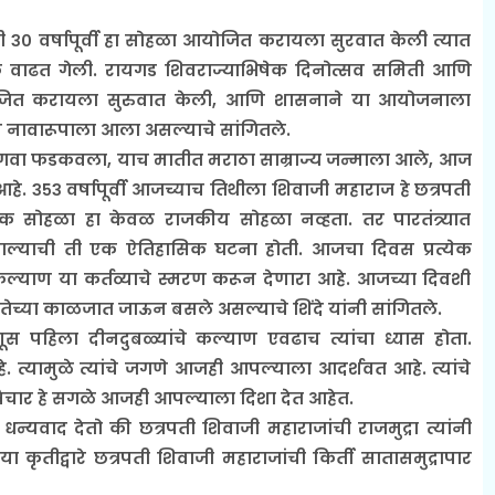
ंनी ३० वर्षापूर्वी हा सोहळा आयोजित करायला सुरवात केली त्यात
णिक वाढत गेली. रायगड शिवराज्याभिषेक दिनोत्सव समिती आणि
ोजित करायला सुरुवात केली, आणि शासनाने या आयोजनाला
न नावारूपाला आला असल्याचे सांगितले.
 भगवा फडकवला, याच मातीत मराठा साम्राज्य जन्माला आले, आज
आहे. ३५३ वर्षापूर्वी आजच्याच तिथीला शिवाजी महाराज हे छत्रपती
षेक सोहळा हा केवळ राजकीय सोहळा नव्हता. तर पारतंत्र्यात
ाल्याची ती एक ऐतिहासिक घटना होती. आजचा दिवस प्रत्येक
ल्याण या कर्तव्याचे स्मरण करून देणारा आहे. आजच्या दिवशी
ेच्या काळजात जाऊन बसले असल्याचे शिंदे यांनी सांगितले.
स पहिला दीनदुबळ्यांचे कल्याण एवढाच त्यांचा ध्यास होता.
त्यामुळे त्यांचे जगणे आजही आपल्याला आदर्शवत आहे. त्यांचे
ा विचार हे सगळे आजही आपल्याला दिशा देत आहेत.
 धन्यवाद देतो की छत्रपती शिवाजी महाराजांची राजमुद्रा त्यांनी
ा कृतीद्वारे छत्रपती शिवाजी महाराजांची किर्ती सातासमुद्रापार