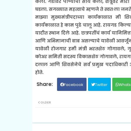
केली. गडावर पाण्याची सोय केली, शत्रूवर मारा 
घडला. सगळ्यात महत्वाचे म्हणजे ते स्वतःला
माझ्या मुख्यमंत्रीपदाच्या कार्यकाळात मी शिवस
कार्यकाळात हे काम पुढे चालू आहे. रायगड किल्या
यादीत स्थान दिले आहे. छत्रपतींचं कार्य यानिमि
आणि अभिमानाची बाब असल्याचे यावेळी आवर्जून
यावेळी रोजगार हमी मंत्री भरतशेठ गोगावले, गृह
कोअर समिती सदस्य विकासशेठ गोगावले, रायगड
दलाल आणि शिवसेनेचे सर्व प्रमुख पदाधिकारी 
होते.
Facebook
Twitter
Whats
OLDER