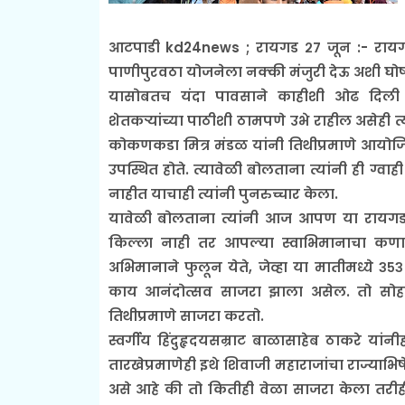
आटपाडी kd24news ; रायगड २७ जून :- रायगडा
पाणीपुरवठा योजनेला नक्की मंजुरी देऊ अशी घोषण
यासोबतच यंदा पावसाने काहीशी ओढ दिली
शेतकऱ्यांच्या पाठीशी ठामपणे उभे राहील असेही
कोकणकडा मित्र मंडळ यांनी तिथीप्रमाणे आयोज
उपस्थित होते. त्यावेळी बोलताना त्यांनी ही ग्
नाहीत याचाही त्यांनी पुनरुच्चार केला.
यावेळी बोलताना त्यांनी आज आपण या रायगडच्
किल्ला नाही तर आपल्या स्वाभिमानाचा कणा आ
अभिमानाने फुलून येते, जेव्हा या मातीमध्ये ३५३ 
काय आनंदोत्सव साजरा झाला असेल. तो सोह
तिथीप्रमाणे साजरा करतो.
स्वर्गीय हिंदुहृदयसम्राट बाळासाहेब ठाकरे यांन
तारखेप्रमाणेही इथे शिवाजी महाराजांचा राज्या
असे आहे की तो कितीही वेळा साजरा केला तरीही