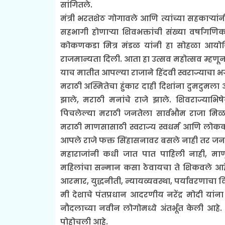
सांगितले.
मंत्री भरतशेठ गोगावले आणि त्यांच्या सहकाऱ्या
सहभागी होणाऱ्या शिवभक्तांची संख्या वर्षाग
कोकणकडा मित्र मंडळ यांनी हा सोहळा आय
राजमान्यता दिली. आता हा उत्सव महोत्सव म्हणू
याच मातीत आपल्या राजाने हिंदवी स्वराज्याचा
मराठी अस्मितेचा हुंकार दाही दिशांना दुमदुमला 
झाले, मराठी मनांचे राजे झाले. शिवराज्याभि
पिचलेल्या मराठी जनतेला सार्वभौम राजा मिळ
मराठी माणसासाठी स्वराज्य स्वधर्म आणि लोकक
आपले राजे फक्त सिंहासनावर बसले नाही तर जनत
महाराजांनी कधी जात पात पाहिली नाही, माणू
महिलांचा सन्मान कसा ठेवायचा ते शिकवले आहे. 
आरमार, युद्धनीती, न्यायव्यवस्था, पर्यावरणाच
मी देशाचे पंतप्रधान आदरणीय नरेंद्र मोदी यांना
नौदलाच्या नवीन लोगोमध्ये अंतर्भूत केली आहे. य
पोहोचली आहे.