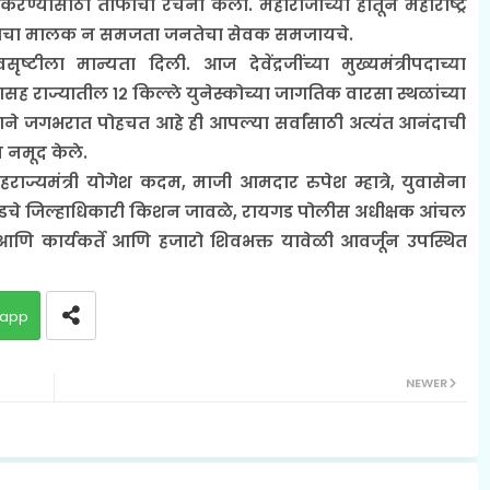
करण्यासाठी तोफांची रचना केली. महाराजांच्या हातून महाराष्ट्र
 जनतेचा मालक न समजता जनतेचा सेवक समजायचे.
ृष्टीला मान्यता दिली. आज देवेंद्रजींच्या मुख्यमंत्रीपदाच्या
सह राज्यातील १२ किल्ले युनेस्कोच्या जागतिक वारसा स्थळांच्या
त्ताने जगभरात पोहचत आहे ही आपल्या सर्वांसाठी अत्यंत आनंदाची
 नमूद केले.
राज्यमंत्री योगेश कदम, माजी आमदार रुपेश म्हात्रे, युवासेना
चे जिल्हाधिकारी किशन जावळे, रायगड पोलीस अधीक्षक आंचल
आणि कार्यकर्ते आणि हजारो शिवभक्त यावेळी आवर्जून उपस्थित
app
NEWER