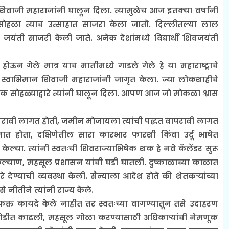
वाजी महाराजांनी घालून दिला. त्यामुळेच आज इतक्या वर्षांनी
 सोहळा त्याच उत्साहात साजरा केला जातो. दिल्लीतल्या लाल
जयंती साजरी केली जाते. अनेक देशांमध्ये विद्यार्थी शिवजयंती
 गेले मात्र याच मातीमध्ये गाडले गेले हे या महाराष्ट्राचे
ा स्वाभिमान शिवाजी महाराजांनी जागृत केला. ज्या लोकशाहीचे
ेक सोहळ्याद्वारे त्यांनी घालून दिला. आपण आज जो मोकळा श्वास
ापरावी लागत होती, जमीन मोजायला त्यांची पद्धत वापरावी लागत
ात होता, दक्षिणेतील सारा कारभार फारशी किंवा उर्दू भाषेत
ल्या. त्यांनी स्वतःची शिवराज्याभिषेक शक हे नवे कॅलेंडर सुरू
ल्याण, महसूल प्रशासन यांची घडी घातली. दुष्काळाच्या काळात
ेण्याची व्यवस्था केली. सैन्याला आदेश होते की शेतकऱ्यांच्या
 नीतीने त्यांनी राज्य केले.
क्त कायदे केले नाहीत तर स्वतःच्या वागण्यातून तसे उदाहरण
मोडीत काढली, महसूल गोळा करण्यासाठी अधिकाऱ्यांची नेमणूक