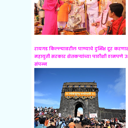
रायगड किल्ल्यावरील पाण्याचे दुर्भिक्ष दूर कर
महायुती सरकार शेतकऱ्यांच्या पाठीशी ठामपणे उभे
संपन्न