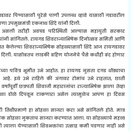
वर पिण्यासाठी पुरेसे पाणी उपलब्ध व्हावे यासाठी गडावरील
ा उपमुखमंत्री एकनाथ शिंदे यांनी दिली.
 असली तरीही अवघड परिस्थिती आल्यास महायुती सरकार
 त्यांनी सांगितले. रायगड शिवराज्याभिषेक दिनोत्सव समिती आणि
ित केलेल्या शिवराज्यभिषेक सोहळ्यासाठी शिंदे आज रायगडावर
वाही दिली. यासोबतच लाडकी बहिण योजनेचे पैसे कधीही बंद होणार
या पवित्र भूमीत उभे आहोत. हा रायगड नुसता दगड धोंड्याचा
हे. इथे उभे राहिले की अंगावर रोमांच उभे राहतात, छाती
वर्षापूर्वी छत्रपती शिवाजी महाराजांचा राज्याभिषेक झाला तेव्हा
ळा डोळे दिपवून टाकणारा असेल त्यामुळेच आपण हा दिवस
ीही तिथीप्रमाणे हा सोहळा साजरा करा असे सांगितले होते. मात्र
भिषेक सोहळा नुकताच साजरा करण्यात आला. या सोहळ्याचे महत्त्व
 त्याला येण्यासाठी शिवभक्तांचा उत्साह कमी पडणार नाही असे